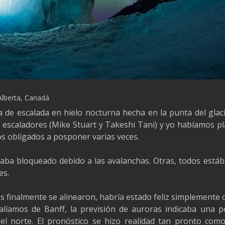
Alberta, Canadá
a de escalada en hielo nocturna hecha en la punta del gla
escaladores (Mike Stuart y Takeshi Tani) y yo habíamos p
s obligados a posponer varias veces.
taba bloqueado debido a las avalanchas. Otras, todos estába
es.
 finalmente se alinearon, habría estado feliz simplemente c
líamos de Banff, la previsión de auroras indicaba una p
el norte. El pronóstico se hizo realidad tan pronto como