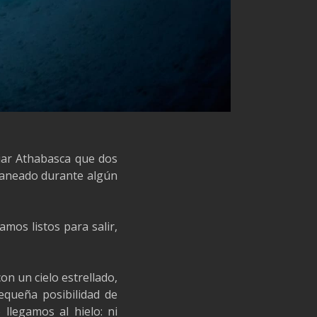
ciar Athabasca que dos
laneado durante algún
mos listos para salir,
on un cielo estrellado,
equeña posibilidad de
 llegamos al hielo: ni