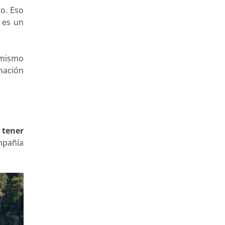
co. Eso
e es un
 mismo
mación
e
tener
mpañía