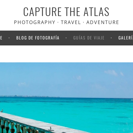
CAPTURE THE ATLAS
scuento en Heymondo
, el seguro
viaje que usamos nosotros
PHOTOGRAPHY · TRAVEL · ADVENTURE
NE
BLOG DE FOTOGRAFÍA
GUÍAS DE VIAJE
GALERÍ