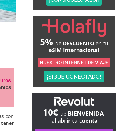
5%
de
DESCUENTO
en tu
eSIM internacional
NUESTRO INTERNET DE VIAJE
¡SIGUE CONECTADO!
guros
samos
10€
BIENVENIDA
de
nas con
al
abrir tu cuenta
s
tener