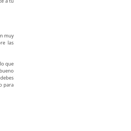
e a tu
con muy
re las
 lo que
 bueno
e debes
co para