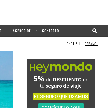
¡LO QUIERO!
A
ACERCA DE
CONTACTO
ENGLISH
ESPAÑOL
5%
de
DESCUENTO
en
tu
seguro de viaje
EL SEGURO QUE USAMOS
¡CONSÍGUELO AQUÍ!