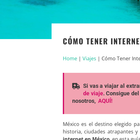
CÓMO TENER INTERNE
Home
|
Viajes
|
Cómo Tener Inte
Si vas a viajar al ext
de viaje
. Consigue del
nosotros,
AQUÍ!
México es el destino elegido pa
historia, ciudades atrapantes 
internet en México
, en esta gu