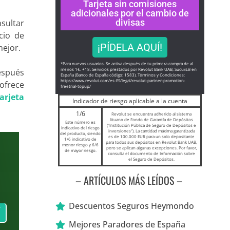
Tarjeta sin comisiones
adicionales por el cambio de
divisas
sultar
cio de
¡PÍDELA AQUÍ!
mejor.
*Para nuevos usuarios. Se activa después de tu primera compra de al
menos 1€. +18. Servicios prestados por Revolut Bank UAB, Sucursal en
espués
España (Banco de España código: 1583). Términos y Condiciones:
https://www.revolut.com/es-ES/
legal/revolut-partner-
promotion-
 ofrece
freetrial-topup/
tarjeta
Indicador de riesgo aplicable a la cuenta
1/6
Revolut se encuentra adherido al sistema
lituano de Fondo de Garantía de Depósitos
Este número es
(“Institución Pública de Seguro de Depósitos e
indicativo del riesgo
inversiones”). La cantidad máxima garantizada
del producto, siendo
es de 100.000 EUR para un solo depositante
1/6 indicativo de
para todos sus depósitos en Revolut Bank UAB,
menor riesgo y 6/6
pero se aplican algunas excepciones. Por favor,
de mayor riesgo.
consulta el documento de Información sobre
el Seguro de Depósitos.
– ARTÍCULOS MÁS LEÍDOS –
Descuentos Seguros Heymondo
Í
Mejores Paradores de España