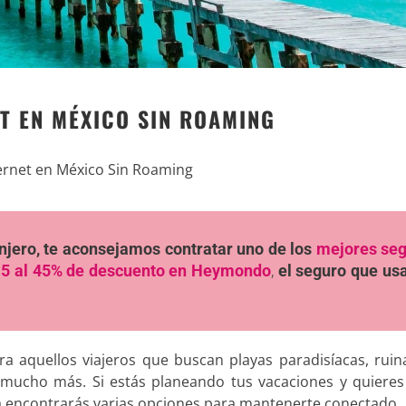
T EN MÉXICO SIN ROAMING
rnet en México Sin Roaming
ranjero, te aconsejamos contratar uno de los
mejores se
5 al 45% de descuento en Heymondo
,
el seguro que u
ra aquellos viajeros que buscan playas paradisíacas, rui
y mucho más. Si estás planeando tus vacaciones y quiere
ía encontrarás varias opciones para mantenerte conectado.