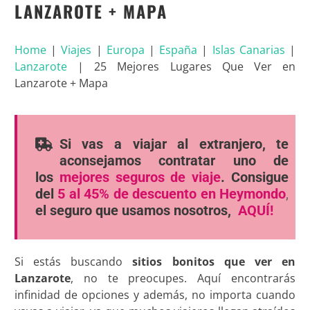
LANZAROTE + MAPA
Home
|
Viajes
|
Europa
|
España
|
Islas Canarias
|
Lanzarote
|
25 Mejores Lugares Que Ver en
Lanzarote + Mapa
Si vas a viajar al extranjero, te
aconsejamos contratar uno de
los
mejores seguros de viaje
. Consigue
del
5 al 45% de descuento en Heymondo
,
el seguro que usamos nosotros,
AQUÍ!
Si estás buscando
sitios bonitos que ver en
Lanzarote
, no te preocupes. Aquí encontrarás
infinidad de opciones y además, no importa cuando