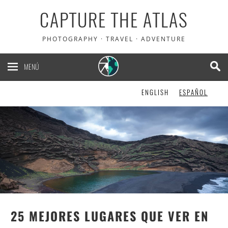
CAPTURE THE ATLAS
5% de descuento en
PHOTOGRAPHY · TRAVEL · ADVENTURE
Heymondo
, el seguro de
viaje que usamos nosotros
MENÚ
ENGLISH
ESPAÑOL
¡LO QUIERO!
25 MEJORES LUGARES QUE VER EN