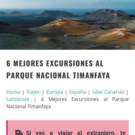
6 MEJORES EXCURSIONES AL
PARQUE NACIONAL TIMANFAYA
Home
|
Viajes
|
Europa
|
España
|
Islas Canarias
|
Lanzarote
|
6 Mejores Excursiones al Parque
Nacional Timanfaya
Si vas a viajar al extranjero, te