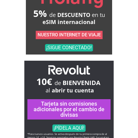
5%
de
DESCUENTO
en tu
eSIM internacional
NUESTRO INTERNET DE VIAJE
¡SIGUE CONECTADO!
10€
BIENVENIDA
de
al
abrir tu cuenta
Tarjeta sin comisiones
adicionales por el cambio de
divisas
¡PÍDELA AQUÍ!
*Para nuevos usuarios. Se activa después de tu primera compra de al
menos 1€. +18. Servicios prestados por Revolut Bank UAB, Sucursal en