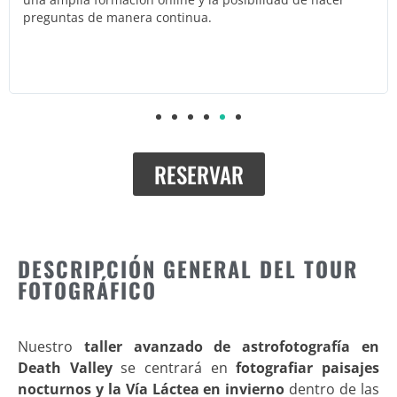
con sesiones de entrenamiento adicionales y sesiones de
fotos alternativas. Bien organizado y bien dirigido. No
tengo ninguna queja y estoy lleno de elogios. ¡Una gran
experiencia!
RESERVAR
DESCRIPCIÓN GENERAL DEL TOUR
FOTOGRÁFICO
Nuestro
taller avanzado de astrofotografía en
Death Valley
se centrará en
fotografiar paisajes
nocturnos y la Vía Láctea en invierno
dentro de las