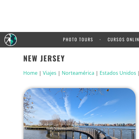
PHOTO TOURS
CURSOS ONLI
NEW JERSEY
Home
|
Viajes
|
Norteamérica
|
Estados Unidos