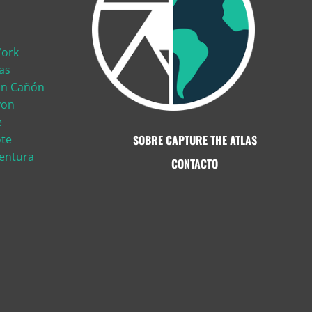
York
as
ran Cañón
yon
e
ote
SOBRE CAPTURE THE ATLAS
ventura
CONTACTO