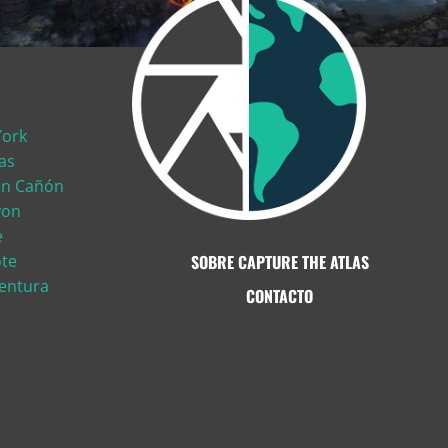
York
as
ran Cañón
yon
e
ote
SOBRE CAPTURE THE ATLAS
ventura
CONTACTO