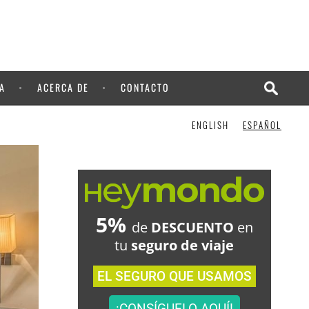
¡LO QUIERO!
A
ACERCA DE
CONTACTO
ENGLISH
ESPAÑOL
5%
de
DESCUENTO
en
tu
seguro de viaje
EL SEGURO QUE USAMOS
¡CONSÍGUELO AQUÍ!