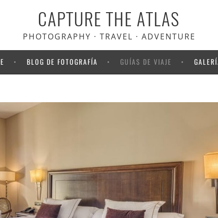
CAPTURE THE ATLAS
scuento en Heymondo
, el seguro
viaje que usamos nosotros
PHOTOGRAPHY · TRAVEL · ADVENTURE
NE
BLOG DE FOTOGRAFÍA
GUÍAS DE VIAJE
GALERÍ