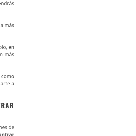
tendrás
 la más
plo, en
on más
b como
arte a
TRAR
ones de
ontrar