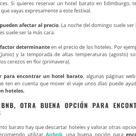
veces. Si quieres reservar un hotel barato en Edimburgo, 
 que vayas expresamente a este festival.
 pueden afectar al precio
. La noche del domingo suele ser
es suele ser la más cara.
 factor determinante
en el precio de los hoteles. Por ejem
 (junio) y la temporada de altas temperaturas (agosto) s
os cerezos en flor (primavera).
r para encontrar un hotel barato
, algunas páginas we
ue ten en cuenta que mover el viaje unos días puede ayud
en hoteles.
IRBNB, OTRA BUENA OPCIÓN PARA ENCON
S
nto barato hay que descartar hoteles y valorar otras opci
recomiendo utilizar
Airbnb
, una buena opción para
enc