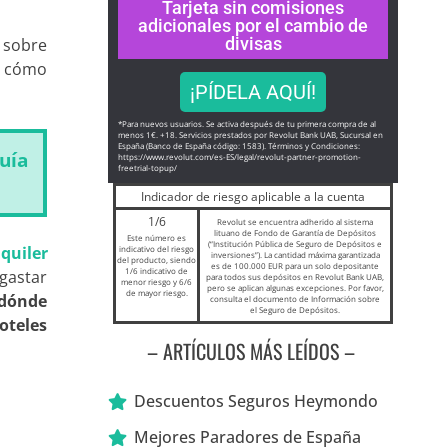
Tarjeta sin comisiones
adicionales por el cambio de
divisas
 sobre
r cómo
¡PÍDELA AQUÍ!
*Para nuevos usuarios. Se activa después de tu primera compra de al
menos 1€. +18. Servicios prestados por Revolut Bank UAB, Sucursal en
España (Banco de España código: 1583). Términos y Condiciones:
uía
https://www.revolut.com/es-ES/
legal/revolut-partner-
promotion-
freetrial-topup/
Indicador de riesgo aplicable a la cuenta
1/6
Revolut se encuentra adherido al sistema
lituano de Fondo de Garantía de Depósitos
Este número es
(“Institución Pública de Seguro de Depósitos e
quiler
indicativo del riesgo
inversiones”). La cantidad máxima garantizada
del producto, siendo
es de 100.000 EUR para un solo depositante
1/6 indicativo de
 gastar
para todos sus depósitos en Revolut Bank UAB,
menor riesgo y 6/6
pero se aplican algunas excepciones. Por favor,
de mayor riesgo.
dónde
consulta el documento de Información sobre
el Seguro de Depósitos.
oteles
– ARTÍCULOS MÁS LEÍDOS –
Descuentos Seguros Heymondo
Mejores Paradores de España