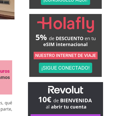
5%
de
DESCUENTO
en tu
eSIM internacional
NUESTRO INTERNET DE VIAJE
¡SIGUE CONECTADO!
guros
samos
10€
BIENVENIDA
de
s, qué
al
abrir tu cuenta
parte,