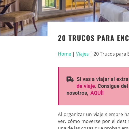
20 TRUCOS PARA EN
Home
|
Viajes
|
20 Trucos para 
Si vas a viajar al ext
de viaje
. Consigue del
nosotros,
AQUÍ!
Al organizar un viaje siempre 
ver, cómo moverse por el desti
una de las cosas que probablem