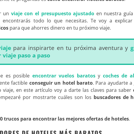
er un
viaje con el presupuesto ajustado
en nuestra guía
s
encontrarás todo lo que necesitas. Te voy a explica
icos
para que ahorres dinero en tu próximo viaje.
iaje
para inspirarte en tu próxima aventura y
g
 viaje paso a paso
ue es posible
encontrar vuelos baratos
y
coches de al
ente factible
conseguir un hotel barato
. Para ayudarte a
viaje, en este artículo voy a darte las claves para saber
 empezaré por mostrarte cuáles son los
buscadores de h
0 trucos para encontrar las mejores ofertas de hoteles
.
DORES DE HOTELES MÁS BARATOS