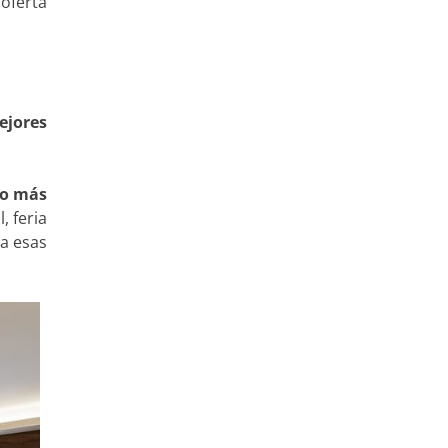
oferta
ejores
ho más
, feria
a esas