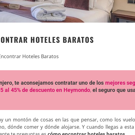
CONTRAR HOTELES BARATOS
Encontrar Hoteles Baratos
ranjero, te aconsejamos contratar uno de los
mejores se
5 al 45% de descuento en Heymondo
,
el seguro que u
hay un montón de cosas en las que pensar, como los vuelo
no, dónde comer y dónde alojarse. Y cuando llegas a esta 
ente te preguntas es
cómo encontrar hoteles baratos
.