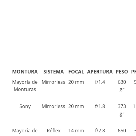
MONTURA
SISTEMA
FOCAL
APERTURA
PESO
P
Mayoría de
Mirrorless
20 mm
f/1.4
630
Monturas
gr
Sony
Mirrorless
20 mm
f/1.8
373
1
gr
Mayoría de
Réflex
14 mm
f/2.8
650