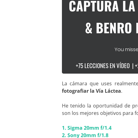
CAPTURA LA 
& BENRO 
You misse
+75 LECCIONES EN VÍDEO | 
La cámara que uses realmente
fotografiar la Vía Láctea
.
He tenido la oportunidad de p
son los mejores objetivos para fo
1. Sigma 20mm f/1.4
2. Sony 20mm f/1.8