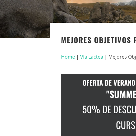
MEJORES OBJETIVOS 
Home
|
Vía Láctea
|
Mejores Obje
OFERTA DE VERANO
"SUMME
50% DE DESCU
CURS