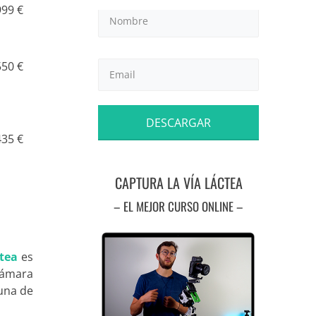
999 €
550 €
DESCARGAR
435 €
CAPTURA LA VÍA LÁCTEA
– EL MEJOR CURSO ONLINE –
ctea
es
cámara
 una de