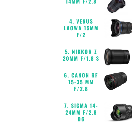
14MM F/2.8
4. VENUS
LAOWA 15MM
F/2
5. NIKKOR Z
20MM F/1.8 S
6. CANON RF
15-35 MM
F/2.8
7. SIGMA 14-
24MM F/2.8
DG