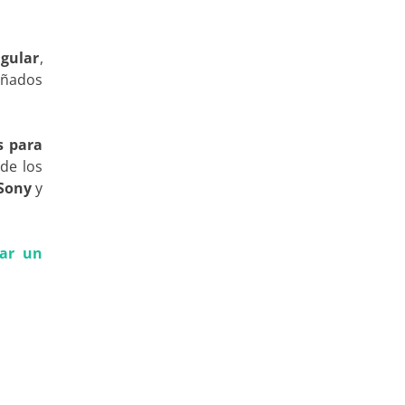
ngular
,
eñados
s para
de los
 Sony
y
rar un