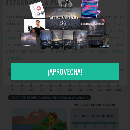
FOTOGRAFÍA A PULSO
El
último efecto de la velocidad de obturación es la
vibración
de la cámara. La velocidad a la que estás
disparando, junto con la
distancia focal de tu
objetivo
, determinará si puedes disparar a pulso o si
necesitas usar algún mecanismo de estabilización
como un trípode, la
mejor forma de hacer fotos
nítidas.
¡APROVECHA!