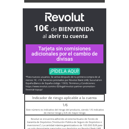
10€
BIENVENIDA
de
al
abrir tu cuenta
Tarjeta sin comisiones
adicionales por el cambio de
divisas
¡PÍDELA AQUÍ!
*Para nuevos usuarios. Se activa después de tu primera compra de al
menos 1€. +18. Servicios prestados por Revolut Bank UAB, Sucursal en
España (Banco de España código: 1583). Términos y Condiciones:
https://www.revolut.com/es-ES/
legal/revolut-partner-
promotion-
freetrial-topup/
Indicador de riesgo aplicable a la cuenta
1/6
Este número es indicativo del riesgo del producto, siendo 1/6 indicativo
de menor riesgo y 6/6 de mayor riesgo.
Revolut se encuentra adherido al sistema lituano de Fondo de
Garantía de Depósitos (“Institución Pública de Seguro de Depósitos e
inversiones”). La cantidad máxima garantizada es de 100.000 EUR para
un solo depositante para todos sus depósitos en Revolut Bank UAB,