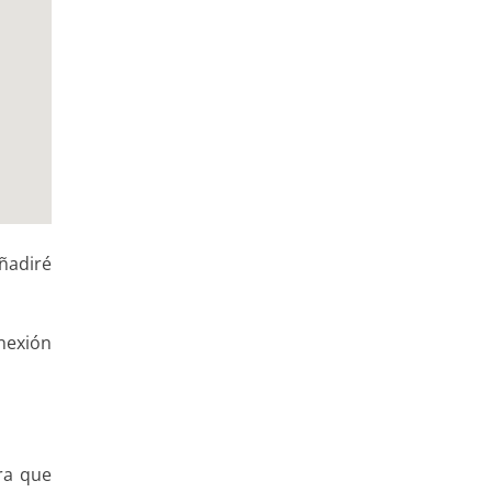
añadiré
onexión
a que