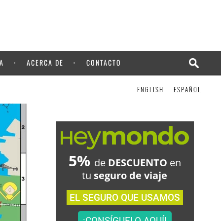
¡LO QUIERO!
A
ACERCA DE
CONTACTO
ENGLISH
ESPAÑOL
5%
de
DESCUENTO
en
tu
seguro de viaje
EL SEGURO QUE USAMOS
¡CONSÍGUELO AQUÍ!