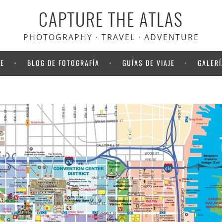
CAPTURE THE ATLAS
scuento en Heymondo
, el seguro
viaje que usamos nosotros
PHOTOGRAPHY · TRAVEL · ADVENTURE
NE
BLOG DE FOTOGRAFÍA
GUÍAS DE VIAJE
GALERÍ