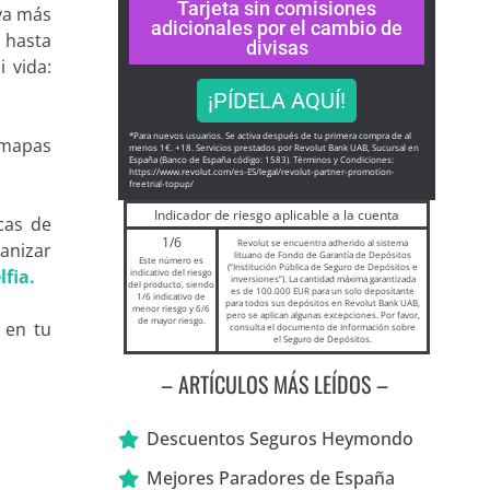
Tarjeta sin comisiones
 ya más
adicionales por el cambio de
s hasta
divisas
 vida:
¡PÍDELA AQUÍ!
*Para nuevos usuarios. Se activa después de tu primera compra de al
 mapas
menos 1€. +18. Servicios prestados por Revolut Bank UAB, Sucursal en
España (Banco de España código: 1583). Términos y Condiciones:
https://www.revolut.com/es-ES/
legal/revolut-partner-
promotion-
freetrial-topup/
Indicador de riesgo aplicable a la cuenta
cas de
1/6
Revolut se encuentra adherido al sistema
anizar
lituano de Fondo de Garantía de Depósitos
Este número es
(“Institución Pública de Seguro de Depósitos e
lfia.
indicativo del riesgo
inversiones”). La cantidad máxima garantizada
del producto, siendo
es de 100.000 EUR para un solo depositante
1/6 indicativo de
para todos sus depósitos en Revolut Bank UAB,
menor riesgo y 6/6
pero se aplican algunas excepciones. Por favor,
de mayor riesgo.
 en tu
consulta el documento de Información sobre
el Seguro de Depósitos.
– ARTÍCULOS MÁS LEÍDOS –
Descuentos Seguros Heymondo
Mejores Paradores de España