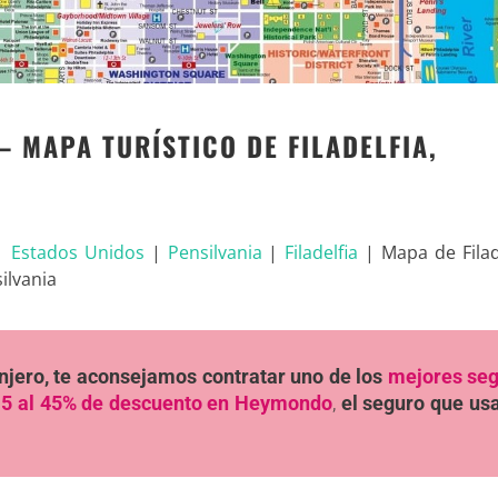
– MAPA TURÍSTICO DE FILADELFIA,
|
Estados Unidos
|
Pensilvania
|
Filadelfia
|
Mapa de Filad
silvania
ranjero, te aconsejamos contratar uno de los
mejores se
5 al 45% de descuento en Heymondo
,
el seguro que u