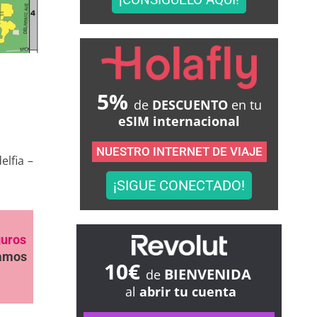
5%
de
DESCUENTO
en tu
eSIM internacional
NUESTRO INTERNET DE VIAJE
elfia –
¡SIGUE CONECTADO!
guros
samos
10€
BIENVENIDA
de
al
abrir tu cuenta