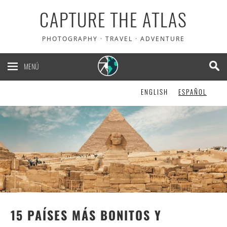
CAPTURE THE ATLAS
5% de descuento en
PHOTOGRAPHY · TRAVEL · ADVENTURE
Heymondo
, el seguro de
viaje que usamos nosotros
MENÚ
ENGLISH
ESPAÑOL
¡LO QUIERO!
15 PAÍSES MÁS BONITOS Y