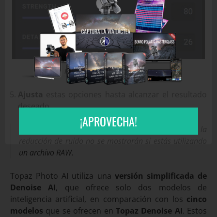
Módulo de reducción de ruido
Ajusta
estas opciones hasta alcanzar el resultado
deseado.
¡APROVECHA!
Nota
: las opciones «Normal» e «Intenso» para la
reducción de ruido no se mostrarán si estás utilizando
un archivo RAW.
Topaz Photo AI utiliza una
versión simplificada de
Denoise AI
, que ofrece solo dos modelos de
inteligencia artificial, en comparación con los
cinco
modelos
que se ofrecen en
Topaz Denoise AI
. Estos