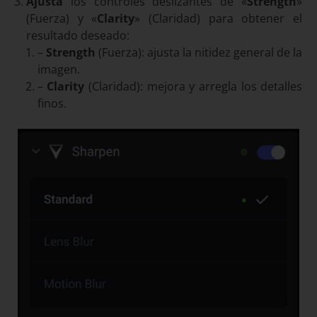
Ajusta
los controles deslizantes de «
Strength
»
(Fuerza) y «
Clarity
» (Claridad) para obtener el
resultado deseado:
–
Strength
(Fuerza): ajusta la nitidez general de la
imagen.
–
Clarity
(Claridad): mejora y arregla los detalles
finos.