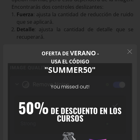
Encontrarás dos controles deslizantes:
Fuerza
: ajusta la cantidad de reducción de ruido
que se aplicará.
Detalle
: ajusta la cantidad de detalle que se
recuperará.
VERANO
OFERTA DE
-
USA EL CÓDIGO
"SUMMER50"
You missed out!
50%
DE DESCUENTO EN LOS
CURSOS