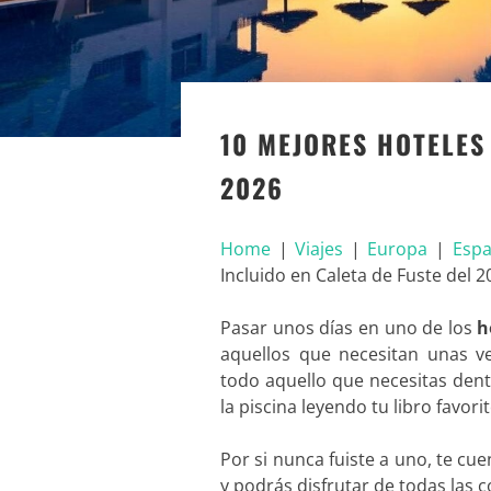
10 MEJORES HOTELES
2026
Home
|
Viajes
|
Europa
|
Esp
Incluido en Caleta de Fuste del 2
Pasar unos días en uno de los
h
aquellos que necesitan unas v
todo aquello que necesitas dent
la piscina leyendo tu libro favorit
Por si nunca fuiste a uno, te cuen
y podrás disfrutar de todas las 