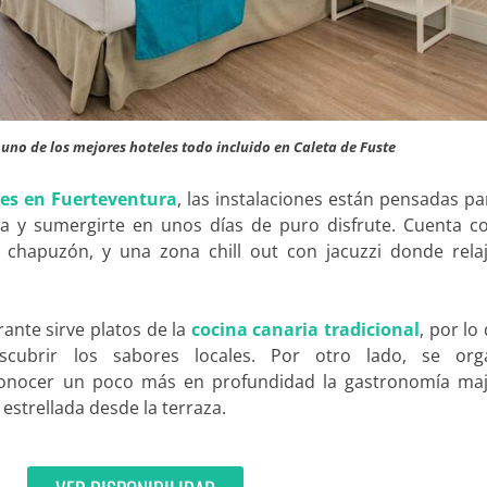
, uno de los mejores hoteles todo incluido en Caleta de Fuste
les en Fuerteventura
, las instalaciones están pensadas p
na y sumergirte en unos días de puro disfrute. Cuenta c
n chapuzón, y una zona chill out con jacuzzi donde relaj
rante sirve platos de la
cocina canaria tradicional
, por lo
cubrir los sabores locales. Por otro lado, se org
conocer un poco más en profundidad la gastronomía maj
estrellada desde la terraza.