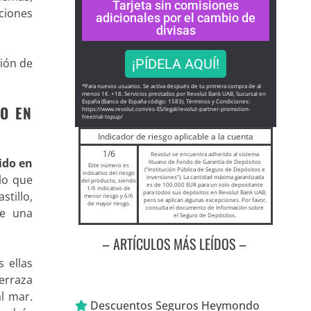
Tarjeta sin comisiones
aciones
adicionales por el cambio de
divisas
ción de
¡PÍDELA AQUÍ!
*Para nuevos usuarios. Se activa después de tu primera compra de al
menos 1€. +18. Servicios prestados por Revolut Bank UAB, Sucursal en
España (Banco de España código: 1583). Términos y Condiciones:
DO EN
https://www.revolut.com/es-ES/
legal/revolut-partner-
promotion-
freetrial-topup/
Indicador de riesgo aplicable a la cuenta
1/6
Revolut se encuentra adherido al sistema
ido en
lituano de Fondo de Garantía de Depósitos
Este número es
(“Institución Pública de Seguro de Depósitos e
indicativo del riesgo
lo que
inversiones”). La cantidad máxima garantizada
del producto, siendo
es de 100.000 EUR para un solo depositante
1/6 indicativo de
para todos sus depósitos en Revolut Bank UAB,
stillo,
menor riesgo y 6/6
pero se aplican algunas excepciones. Por favor,
de mayor riesgo.
consulta el documento de Información sobre
de una
el Seguro de Depósitos.
– ARTÍCULOS MÁS LEÍDOS –
 ellas
erraza
l mar.
Descuentos Seguros Heymondo