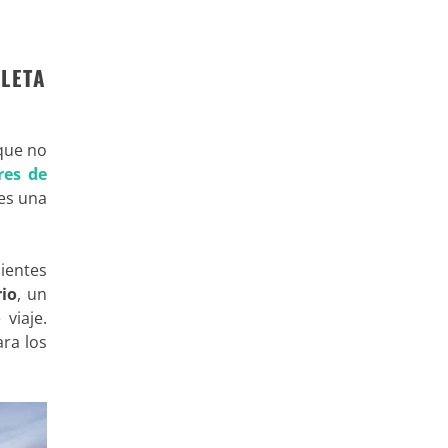
ALETA
que no
res de
 es una
ientes
rio
, un
viaje.
ra los