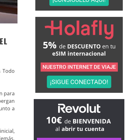
EL
5%
de
DESCUENTO
en tu
eSIM internacional
NUESTRO INTERNET DE VIAJE
s Todo
¡SIGUE CONECTADO!
n para
bergan
junto a
10€
BIENVENIDA
de
al
abrir tu cuenta
nicial,
Además,