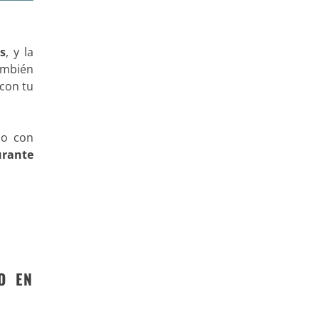
s
, y la
También
 con tu
so con
urante
O EN