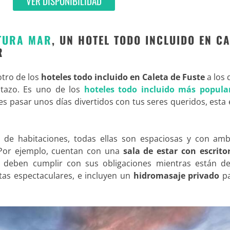
VER DISPONIBILIDAD
TURA MAR
, UN HOTEL TODO INCLUIDO EN C
R
otro de los
hoteles todo incluido en Caleta de Fuste
a los 
stazo. Es uno de los
hoteles todo incluido más popula
eres pasar unos días divertidos con tus seres queridos, esta
os de habitaciones, todas ellas son espaciosas y con amb
Por ejemplo, cuentan con una
sala de estar con escrito
e deben cumplir con sus obligaciones mientras están de 
tas espectaculares, e incluyen un
hidromasaje privado
pa