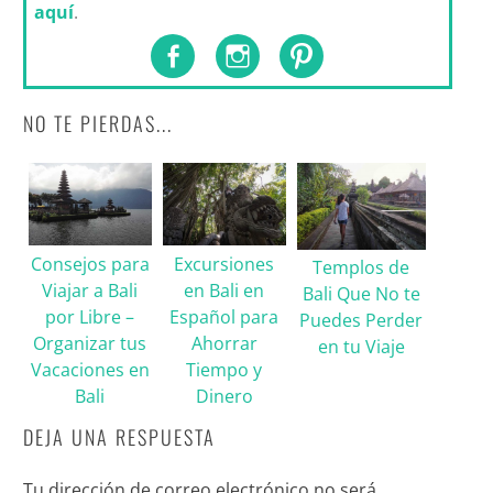
aquí
.
NO TE PIERDAS...
Consejos para
Excursiones
Templos de
Viajar a Bali
en Bali en
Bali Que No te
por Libre –
Español para
Puedes Perder
Organizar tus
Ahorrar
en tu Viaje
Vacaciones en
Tiempo y
Bali
Dinero
DEJA UNA RESPUESTA
Tu dirección de correo electrónico no será