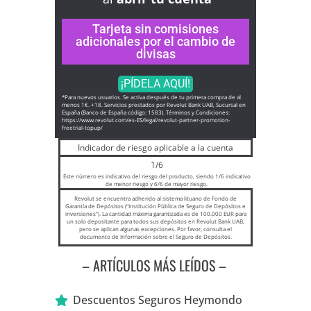
Tarjeta sin comisiones
adicionales por el cambio de
divisas
¡PÍDELA AQUÍ!
*Para nuevos usuarios. Se activa después de tu primera compra de al
menos 1€. +18. Servicios prestados por Revolut Bank UAB, Sucursal en
España (Banco de España código: 1583). Términos y Condiciones:
https://www.revolut.com/es-ES/
legal/revolut-partner-
promotion-
freetrial-topup/
Indicador de riesgo aplicable a la cuenta
1/6
Este número es indicativo del riesgo del producto, siendo 1/6 indicativo
de menor riesgo y 6/6 de mayor riesgo.
Revolut se encuentra adherido al sistema lituano de Fondo de
Garantía de Depósitos (“Institución Pública de Seguro de Depósitos e
inversiones”). La cantidad máxima garantizada es de 100.000 EUR para
un solo depositante para todos sus depósitos en Revolut Bank UAB,
pero se aplican algunas excepciones. Por favor, consulta el
documento de Información sobre el Seguro de Depósitos.
– ARTÍCULOS MÁS LEÍDOS –
Descuentos Seguros Heymondo