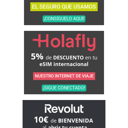
EL SEGURO QUE USAMOS
¡CONSÍGUELO AQUÍ!
5%
de
DESCUENTO
en tu
eSIM internacional
NUESTRO INTERNET DE VIAJE
¡SIGUE CONECTADO!
10€
BIENVENIDA
de
al
abrir tu cuenta