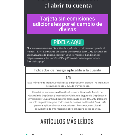
al
abrir tu cuenta
Tarjeta sin comisiones
adicionales por el cambio de
divisas
¡PÍDELA AQUÍ!
*Para nuevos usuarios. Se activa después de tu primera compra de al
menos 1€. +18. Servicios prestados por Revolut Bank UAB, Sucursal en
España (Banco de España código: 1583). Términos y Condiciones:
https://www.revolut.com/es-ES/
legal/revolut-partner-
promotion-
freetrial-topup/
Indicador de riesgo aplicable a la cuenta
1/6
Este número es indicativo del riesgo del producto, siendo 1/6 indicativo
de menor riesgo y 6/6 de mayor riesgo.
Revolut se encuentra adherido al sistema lituano de Fondo de
Garantía de Depósitos (“Institución Pública de Seguro de Depósitos e
inversiones”). La cantidad máxima garantizada es de 100.000 EUR para
un solo depositante para todos sus depósitos en Revolut Bank UAB,
pero se aplican algunas excepciones. Por favor, consulta el
documento de Información sobre el Seguro de Depósitos.
– ARTÍCULOS MÁS LEÍDOS –