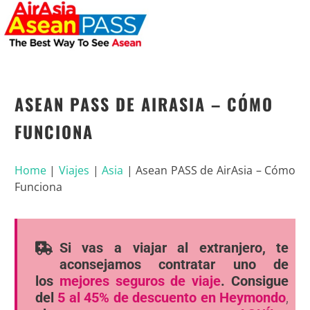
ASEAN PASS DE AIRASIA – CÓMO
FUNCIONA
Home
|
Viajes
|
Asia
|
Asean PASS de AirAsia – Cómo
Funciona
Si vas a viajar al extranjero, te
aconsejamos contratar uno de
los
mejores seguros de viaje
. Consigue
del
5 al 45% de descuento en Heymondo
,