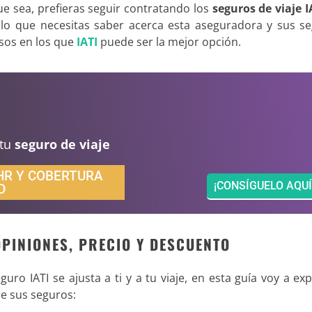
ue sea, prefieras seguir contratando los
seguros de viaje I
o lo que necesitas saber acerca esta aseguradora y sus se
sos en los que
IATI
puede ser la mejor opción.
 tu
seguro de viaje
HR Y COBERTURA
¡CONSÍGUELO AQUÍ
D
 OPINIONES, PRECIO Y DESCUENTO
uro IATI se ajusta a ti y a tu viaje, en esta guía voy a exp
re sus seguros: