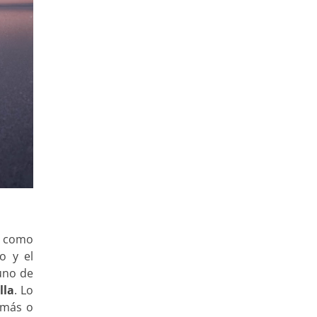
í como
do y el
uno de
lla
. Lo
 más o