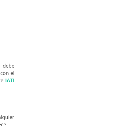
e debe
 con el
bre
IATI
alquier
ece.