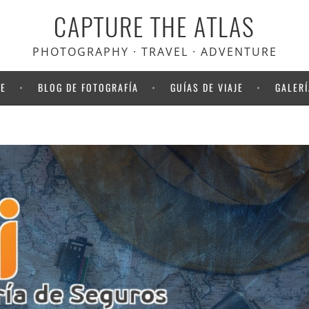
CAPTURE THE ATLAS
scuento en Heymondo
, el seguro
viaje que usamos nosotros
PHOTOGRAPHY · TRAVEL · ADVENTURE
NE
BLOG DE FOTOGRAFÍA
GUÍAS DE VIAJE
GALERÍ