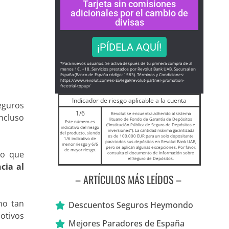
Tarjeta sin comisiones
adicionales por el cambio de
divisas
¡PÍDELA AQUÍ!
*Para nuevos usuarios. Se activa después de tu primera compra de al
menos 1€. +18. Servicios prestados por Revolut Bank UAB, Sucursal en
España (Banco de España código: 1583). Términos y Condiciones:
https://www.revolut.com/es-ES/
legal/revolut-partner-
promotion-
freetrial-topup/
Indicador de riesgo aplicable a la cuenta
eguros
1/6
Revolut se encuentra adherido al sistema
incluso
lituano de Fondo de Garantía de Depósitos
Este número es
(“Institución Pública de Seguro de Depósitos e
indicativo del riesgo
inversiones”). La cantidad máxima garantizada
del producto, siendo
es de 100.000 EUR para un solo depositante
1/6 indicativo de
para todos sus depósitos en Revolut Bank UAB,
menor riesgo y 6/6
pero se aplican algunas excepciones. Por favor,
de mayor riesgo.
ro que
consulta el documento de Información sobre
el Seguro de Depósitos.
cia al
– ARTÍCULOS MÁS LEÍDOS –
no tan
Descuentos Seguros Heymondo
motivos
Mejores Paradores de España