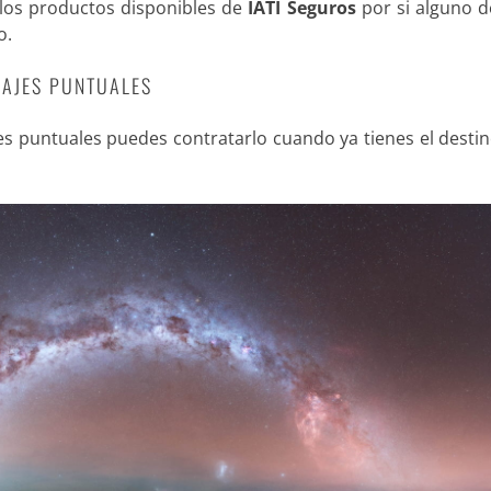
 los productos disponibles de
IATI Seguros
por si alguno d
o.
VIAJES PUNTUALES
es puntuales puedes contratarlo cuando ya tienes el destin