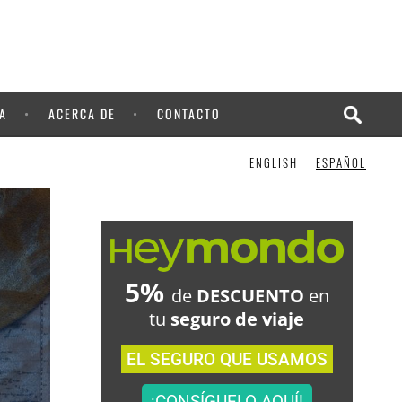
¡LO QUIERO!
A
ACERCA DE
CONTACTO
ENGLISH
ESPAÑOL
5%
de
DESCUENTO
en
tu
seguro de viaje
EL SEGURO QUE USAMOS
¡CONSÍGUELO AQUÍ!