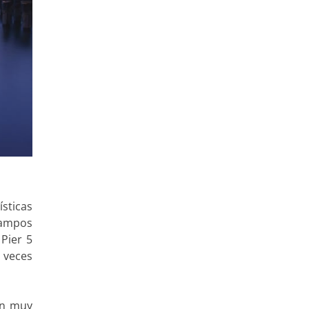
ísticas
campos
Pier 5
 veces
on muy