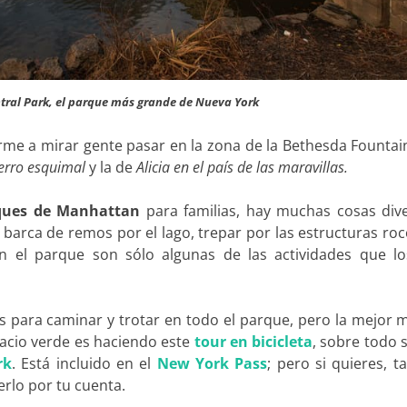
ntral Park, el parque más grande de Nueva York
e a mirar gente pasar en la zona de la Bethesda Fountain
perro esquimal
y la de
Alicia en el país de las maravillas.
ques de Manhattan
para familias, hay muchas cosas dive
 barca de remos por el lago, trepar por las estructuras ro
n el parque son sólo algunas de las actividades que l
para caminar y trotar en todo el parque, pero la mejor 
acio verde es haciendo este
tour en bicicleta
, sobre todo s
rk
. Está incluido en el
New York Pass
; pero si quieres, 
erlo por tu cuenta.