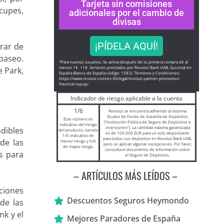
Tarjeta sin comisiones
cupes,
adicionales por el cambio de
divisas
¡PÍDELA AQUÍ!
erar de
 paseo.
*Para nuevos usuarios. Se activa después de tu primera compra de al
menos 1€. +18. Servicios prestados por Revolut Bank UAB, Sucursal en
 Park,
España (Banco de España código: 1583). Términos y Condiciones:
https://www.revolut.com/es-ES/
legal/revolut-partner-
promotion-
freetrial-topup/
Indicador de riesgo aplicable a la cuenta
1/6
Revolut se encuentra adherido al sistema
lituano de Fondo de Garantía de Depósitos
Este número es
(“Institución Pública de Seguro de Depósitos e
indicativo del riesgo
inversiones”). La cantidad máxima garantizada
ndibles
del producto, siendo
es de 100.000 EUR para un solo depositante
1/6 indicativo de
para todos sus depósitos en Revolut Bank UAB,
de las
menor riesgo y 6/6
pero se aplican algunas excepciones. Por favor,
de mayor riesgo.
consulta el documento de Información sobre
s para
el Seguro de Depósitos.
– ARTÍCULOS MÁS LEÍDOS –
ciones
Descuentos Seguros Heymondo
de las
nk y el
Mejores Paradores de España