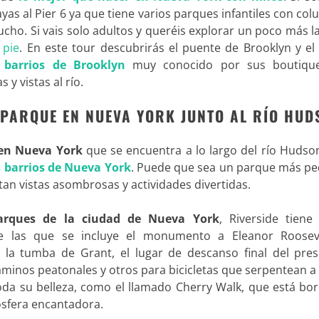
as al Pier 6 ya que tiene varios parques infantiles con co
ho. Si vais solo adultos y queréis explorar un poco más l
 pie
. En este tour descubrirás el puente de Brooklyn y el
 barrios de Brooklyn
muy conocido por sus boutiqu
s y vistas al río.
N PARQUE EN NUEVA YORK JUNTO AL RÍO HUD
en Nueva York
que se encuentra a lo largo del río Hudso
 barrios de Nueva York
. Puede que sea un parque más p
ltan vistas asombrosas y actividades divertidas.
arques de la ciudad de Nueva York
, Riverside tiene
e las que se incluye el monumento a Eleanor Rooseve
a tumba de Grant, el lugar de descanso final del pres
aminos peatonales y otros para bicicletas que serpentean a
oda su belleza, como el llamado Cherry Walk, que está bo
ósfera encantadora.