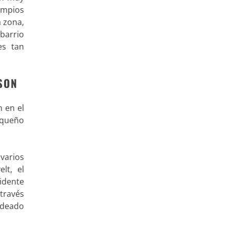
lumpios
a zona,
 barrio
es tan
SON
n en el
equeño
 varios
lt, el
idente
 través
rdeado