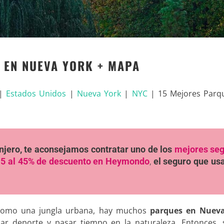
 EN NUEVA YORK + MAPA
|
Estados Unidos
|
Nueva York
|
NYC
|
15 Mejores Parq
ranjero, te aconsejamos contratar uno de los
mejores se
5 al 45% de descuento en Heymondo
,
el seguro que u
a como una jungla urbana, hay muchos
parques en Nuev
car deporte y pasar tiempo en la naturaleza. Entonces, s