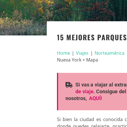
15 MEJORES PARQUES
Home
|
Viajes
|
Norteamérica
Nueva York + Mapa
Si vas a viajar al ext
de viaje
. Consigue del
nosotros,
AQUÍ!
Si bien la ciudad es conocid
donde puedes relajarte, practi