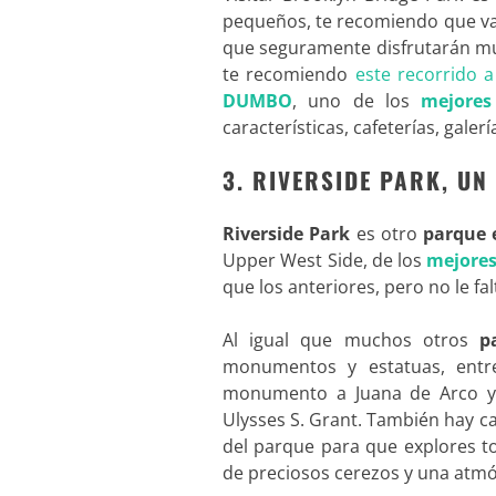
pequeños, te recomiendo que vay
que seguramente disfrutarán muc
te recomiendo
este recorrido a
DUMBO
, uno de los
mejores
características, cafeterías, galería
3. RIVERSIDE PARK, U
Riverside Park
es otro
parque 
Upper West Side, de los
mejores
que los anteriores, pero no le fa
Al igual que muchos otros
p
monumentos y estatuas, entr
monumento a Juana de Arco y l
Ulysses S. Grant. También hay c
del parque para que explores t
de preciosos cerezos y una atm