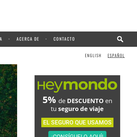
¡LO QUIERO!
A
ACERCA DE
CONTACTO
ENGLISH
ESPAÑOL
5%
de
DESCUENTO
en
tu
seguro de viaje
EL SEGURO QUE USAMOS
¡CONSÍGUELO AQUÍ!