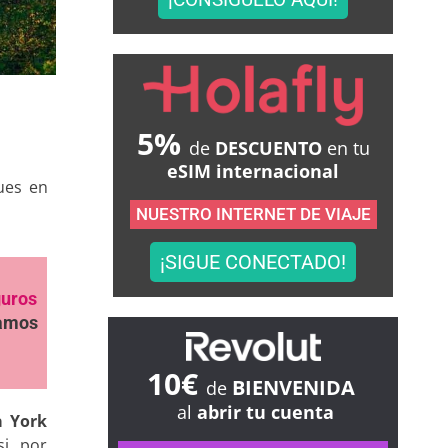
5%
de
DESCUENTO
en tu
eSIM internacional
ues en
NUESTRO INTERNET DE VIAJE
¡SIGUE CONECTADO!
guros
samos
10€
BIENVENIDA
de
al
abrir tu cuenta
a York
i, por