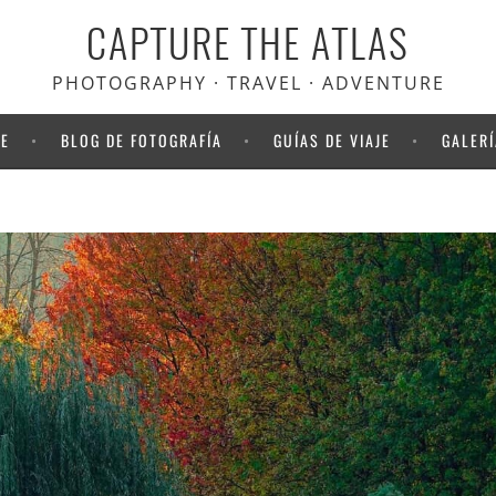
CAPTURE THE ATLAS
scuento en Heymondo
, el seguro
viaje que usamos nosotros
PHOTOGRAPHY · TRAVEL · ADVENTURE
NE
BLOG DE FOTOGRAFÍA
GUÍAS DE VIAJE
GALERÍ