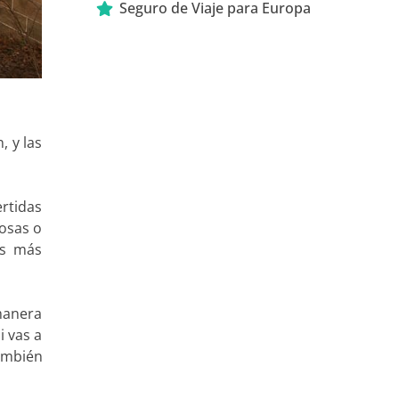
Seguro de Viaje para Europa
, y las
rtidas
cosas o
os más
manera
i vas a
también