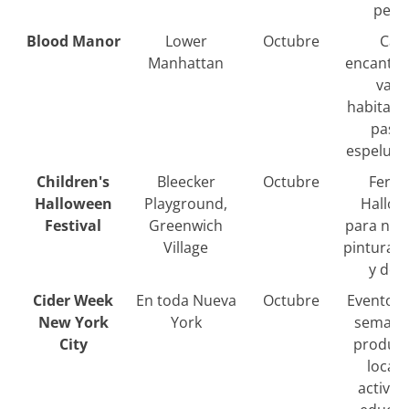
perr
Blood Manor
Lower
Octubre
Cas
Manhattan
encantad
vari
habitaci
pasil
espeluzn
Children's
Bleecker
Octubre
Feria
Halloween
Playground,
Hallow
Festival
Greenwich
para niñ
Village
pintura d
y desf
Cider Week
En toda Nueva
Octubre
Evento d
New York
York
semana
City
product
locale
activid