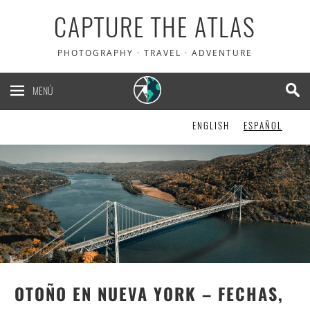
CAPTURE THE ATLAS
5% de descuento en
PHOTOGRAPHY · TRAVEL · ADVENTURE
Heymondo
, el seguro de
viaje que usamos nosotros
MENÚ
ENGLISH
ESPAÑOL
¡LO QUIERO!
OTOÑO EN NUEVA YORK – FECHAS,