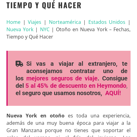
TIEMPO Y QUÉ HACER
Home
|
Viajes
|
Norteamérica
|
Estados Unidos
|
Nueva York
|
NYC
|
Otoño en Nueva York – Fechas,
Tiempo y Qué Hacer
Si vas a viajar al extranjero, te
aconsejamos contratar uno de
los
mejores seguros de viaje
. Consigue
del
5 al 45% de descuento en Heymondo
,
el seguro que usamos nosotros,
AQUÍ!
Nueva York en otoño
es toda una experiencia,
además de una muy buena época para viajar a la
Gran Manzana porque no tienes que soportar el