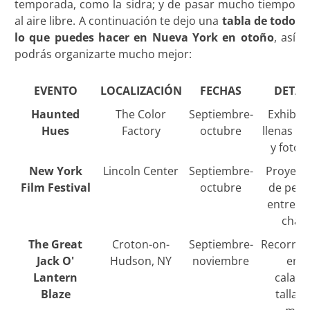
temporada, como la sidra; y de pasar mucho tiempo
al aire libre. A continuación te dejo una
tabla de todo
lo que puedes hacer en Nueva York en otoño
, así
podrás organizarte mucho mejor:
EVENTO
LOCALIZACIÓN
FECHAS
DETAL
Haunted
The Color
Septiembre-
Exhibic
Hues
Factory
octubre
llenas de
y fotog
New York
Lincoln Center
Septiembre-
Proyecc
Film Festival
octubre
de pelíc
entrevis
charl
The Great
Croton-on-
Septiembre-
Recorrido
Jack O'
Hudson, NY
noviembre
entr
Lantern
calaba
Blaze
tallad