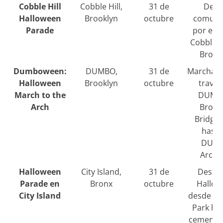
Cobble Hill
Cobble Hill,
31 de
Desfi
Halloween
Brooklyn
octubre
comunit
Parade
por el b
Cobble H
Brook
Dumboween:
DUMBO,
31 de
Marcha a
Halloween
Brooklyn
octubre
través
March to the
DUMB
Arch
Brook
Bridge 
hasta
DUM
Arch
Halloween
City Island,
31 de
Desfil
Parade en
Bronx
octubre
Hallow
City Island
desde Ha
Park has
cementer