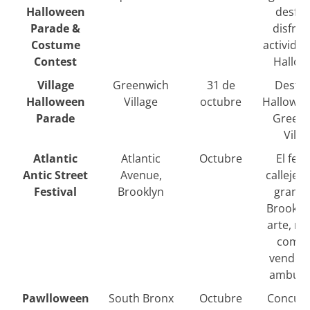
Halloween
desfil
Parade &
disfrac
Costume
activida
Contest
Hallow
Village
Greenwich
31 de
Desfil
Halloween
Village
octubre
Hallowee
Parade
Greenw
Villa
Atlantic
Atlantic
Octubre
El fest
Antic Street
Avenue,
callejer
Festival
Brooklyn
grande
Brookly
arte, mú
comid
vended
ambula
Pawlloween
South Bronx
Octubre
Concurs