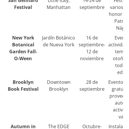
San Gennaro
Little Italy,
14-24 de
Festiva
Festival
Manhattan
septiembre
varios d
honor al
Patrón
Nápol
New York
Jardín Botánico
16 de
Evento
Botanical
de Nueva York
septiembre-
actividad
Garden Fall-
12 de
temas
O-Ween
noviembre
otoño 
todas 
edad
Brooklyn
Downtown
28 de
Evento li
Book Festival
Brooklyn
septiembre
gratuit
proveedo
autore
activid
vari
Autumn in
The EDGE
Octubre-
Instalaci