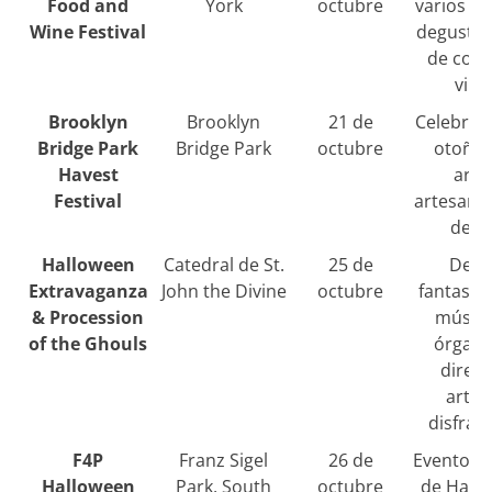
Food and
York
octubre
varios dí
Wine Festival
degustac
de comi
vino
Brooklyn
Brooklyn
21 de
Celebrac
Bridge Park
Bridge Park
octubre
otoño 
Havest
arte
Festival
artesanía
desfi
Halloween
Catedral de St.
25 de
Desfi
Extravaganza
John the Divine
octubre
fantasma
& Procession
música
of the Ghouls
órgano
direct
artis
disfraz
F4P
Franz Sigel
26 de
Evento gr
Halloween
Park, South
octubre
de Hall