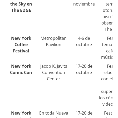
the Sky en
noviembre
temát
The EDGE
otoñal 
piso 10
observa
The E
New York
Metropolitan
4-6 de
Festi
Coffee
Pavilion
octubre
temátic
Festival
café 
música y
New York
Jacob K. Javits
17-20 de
Festi
Comic Con
Convention
octubre
relacio
Center
con el a
los
superhé
los cómic
videoju
New York
En toda Nueva
17-20 de
Festiva