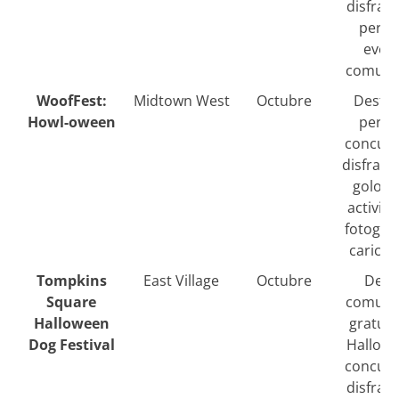
disfrac
perro
even
comunit
WoofFest:
Midtown West
Octubre
Desfil
Howl-oween
perro
concurs
disfrace
golosi
activid
fotograf
caricat
Tompkins
East Village
Octubre
Desfi
Square
comunit
Halloween
gratuit
Dog Festival
Hallowe
concurs
disfrac