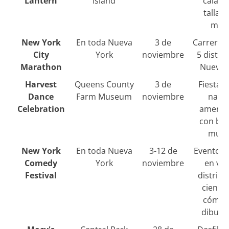
Lantern
Island
calaba
tallad
man
New York
En toda Nueva
3 de
Carrera p
City
York
noviembre
5 distri
Marathon
Nueva 
Harvest
Queens County
3 de
Fiesta d
Dance
Farm Museum
noviembre
nativ
Celebration
americ
con bai
músi
New York
En toda Nueva
3-12 de
Evento c
Comedy
York
noviembre
en var
Festival
distrito
ciento
cómico
dibuja