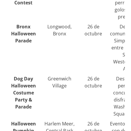
Contest
perros
golosin
premi
Bronx
Longwood,
26 de
Desfi
Halloween
Bronx
octubre
comunita
Parade
Simpson
entre E.
St. 
Westche
Ave
Dog Day
Greenwich
26 de
Desfil
Halloween
Village
octubre
perro
Costume
concurs
Party &
disfrac
Parade
Washin
Square 
Halloween
Harlem Meer,
26 de
Evento gr
Pumpkin
Central Park
octubre
con desf