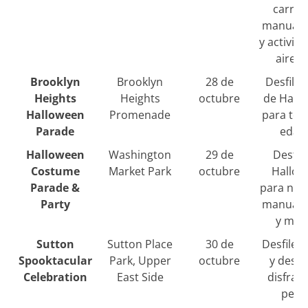
carrua
manuali
y activid
aire li
Brooklyn
Brooklyn
28 de
Desfile 
Heights
Heights
octubre
de Hall
Halloween
Promenade
para tod
Parade
edad
Halloween
Washington
29 de
Desfil
Costume
Market Park
octubre
Hallow
Parade &
para niñ
Party
manuali
y mús
Sutton
Sutton Place
30 de
Desfile in
Spooktacular
Park, Upper
octubre
y desfi
Celebration
East Side
disfrac
perr