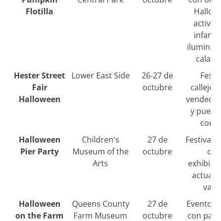
Flotilla
Hallow
activid
infanti
iluminac
calaba
Hester Street
Lower East Side
26-27 de
Festi
Fair
octubre
callejer
Halloween
vendedor
y puest
comi
Halloween
Children's
27 de
Festival f
Pier Party
Museum of the
octubre
co
Arts
exhibici
actuaci
vari
Halloween
Queens County
27 de
Evento fa
on the Farm
Farm Museum
octubre
con pase