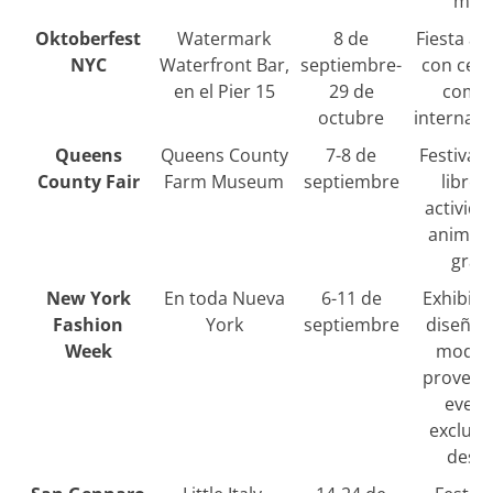
man
Oktoberfest
Watermark
8 de
Fiesta a
NYC
Waterfront Bar,
septiembre-
con cerv
en el Pier 15
29 de
comi
octubre
internaci
Queens
Queens County
7-8 de
Festival a
County Fair
Farm Museum
septiembre
libre 
activida
animale
gran
New York
En toda Nueva
6-11 de
Exhibici
Fashion
York
septiembre
diseñad
Week
moda 
proveed
event
exclusi
desfi