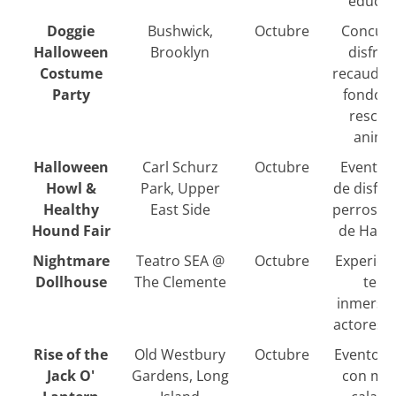
educat
Doggie
Bushwick,
Octubre
Concurs
Halloween
Brooklyn
disfrac
Costume
recaudac
Party
fondos 
rescat
anima
Halloween
Carl Schurz
Octubre
Evento 
Howl &
Park, Upper
de disfra
Healthy
East Side
perros y 
Hound Fair
de Hall
Nightmare
Teatro SEA @
Octubre
Experien
Dollhouse
The Clemente
terr
inmersiv
actores e
Rise of the
Old Westbury
Octubre
Evento fa
Jack O'
Gardens, Long
con mil