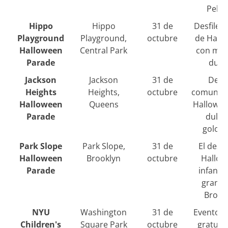
Pelh
Hippo
Hippo
31 de
Desfile in
Playground
Playground,
octubre
de Hall
Halloween
Central Park
con mús
Parade
dulc
Jackson
Jackson
31 de
Desfi
Heights
Heights,
octubre
comunita
Halloween
Queens
Hallowee
Parade
dulce
golosi
Park Slope
Park Slope,
31 de
El desfi
Halloween
Brooklyn
octubre
Hallow
Parade
infanti
grande
Brook
NYU
Washington
31 de
Evento in
Children's
Square Park
octubre
gratuit