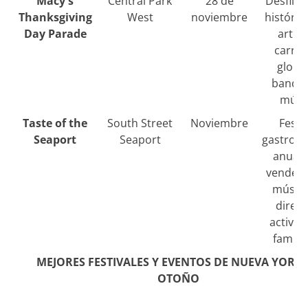
Macy's
Central Park
28 de
Desfile 
Thanksgiving
West
noviembre
históric
Day Parade
artist
carroz
globo
bandas
músi
Taste of the
South Street
Noviembre
Festi
Seaport
Seaport
gastron
anual 
vendedo
música
direct
activid
famili
MEJORES FESTIVALES Y EVENTOS DE NUEVA YORK 
OTOÑO