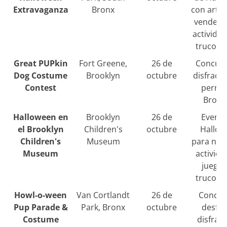
Extravaganza
Bronx
con artes
vendedo
activida
truco o 
Great PUPkin
Fort Greene,
26 de
Concurs
Dog Costume
Brooklyn
octubre
disfrace
Contest
perros
Brook
Halloween en
Brooklyn
26 de
Evento
el Brooklyn
Children's
octubre
Hallow
Children's
Museum
para niñ
Museum
activida
juegos
truco o 
Howl-o-ween
Van Cortlandt
26 de
Concur
Pup Parade &
Park, Bronx
octubre
desfil
Costume
disfrac