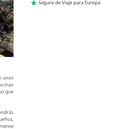
Seguro de Viaje para Europa
an unos
scinas
íso que
endrás
queños,
almente