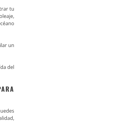
trar tu
oleaje,
Océano
ilar un
da del
PARA
puedes
alidad,