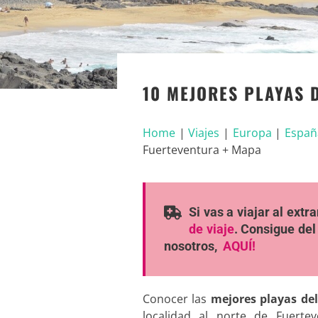
10 MEJORES PLAYAS 
Home
|
Viajes
|
Europa
|
Españ
Fuerteventura + Mapa
Si vas a viajar al ext
de viaje
. Consigue del
nosotros,
AQUÍ!
Conocer las
mejores playas del
localidad al norte de Fuerte