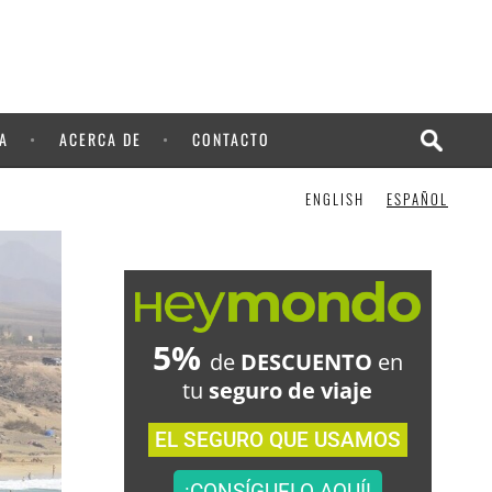
¡LO QUIERO!
A
ACERCA DE
CONTACTO
ENGLISH
ESPAÑOL
5%
de
DESCUENTO
en
tu
seguro de viaje
EL SEGURO QUE USAMOS
¡CONSÍGUELO AQUÍ!