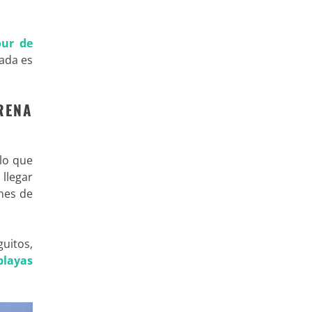
our de
rada es
RENA
 lo que
 llegar
enes de
guitos,
playas