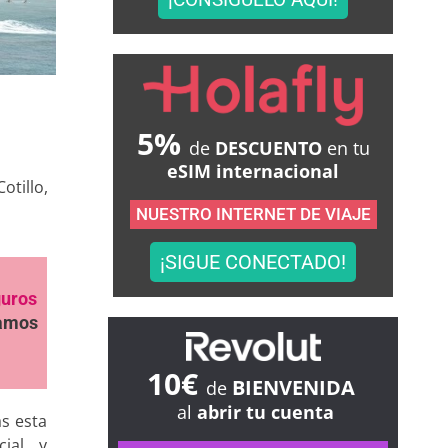
5%
de
DESCUENTO
en tu
eSIM internacional
otillo,
NUESTRO INTERNET DE VIAJE
¡SIGUE CONECTADO!
guros
samos
10€
BIENVENIDA
de
al
abrir tu cuenta
as esta
ial, y