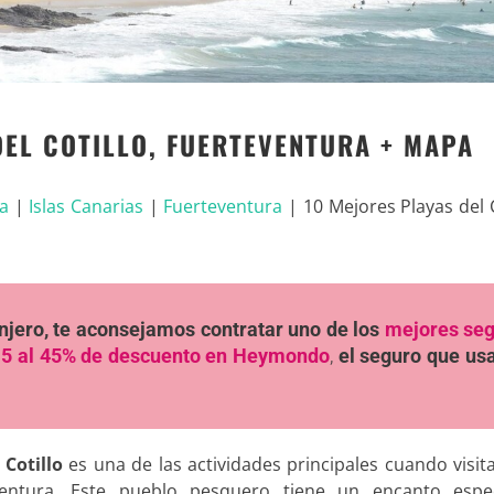
DEL COTILLO, FUERTEVENTURA + MAPA
a
|
Islas Canarias
|
Fuerteventura
|
10 Mejores Playas del C
ranjero, te aconsejamos contratar uno de los
mejores se
5 al 45% de descuento en Heymondo
,
el seguro que u
 Cotillo
es una de las actividades principales cuando visit
ventura. Este pueblo pesquero tiene un encanto espec