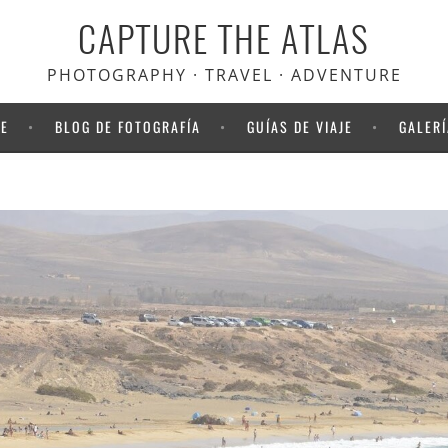
CAPTURE THE ATLAS
scuento en Heymondo
, el seguro
viaje que usamos nosotros
PHOTOGRAPHY · TRAVEL · ADVENTURE
NE
BLOG DE FOTOGRAFÍA
GUÍAS DE VIAJE
GALERÍ