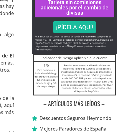
Tarjeta sin comisiones
Las hay
adicionales por el cambio de
divisas
 donde
¡PÍDELA AQUÍ!
n algo
*Para nuevos usuarios. Se activa después de tu primera compra de al
menos 1€. +18. Servicios prestados por Revolut Bank UAB, Sucursal en
España (Banco de España código: 1583). Términos y Condiciones:
https://www.revolut.com/es-ES/
legal/revolut-partner-
promotion-
freetrial-topup/
 de El
Indicador de riesgo aplicable a la cuenta
Además,
1/6
Revolut se encuentra adherido al sistema
tros.
lituano de Fondo de Garantía de Depósitos
Este número es
(“Institución Pública de Seguro de Depósitos e
indicativo del riesgo
inversiones”). La cantidad máxima garantizada
del producto, siendo
es de 100.000 EUR para un solo depositante
1/6 indicativo de
para todos sus depósitos en Revolut Bank UAB,
menor riesgo y 6/6
pero se aplican algunas excepciones. Por favor,
de mayor riesgo.
consulta el documento de Información sobre
el Seguro de Depósitos.
e de la
– ARTÍCULOS MÁS LEÍDOS –
í, aquí
yas más
Descuentos Seguros Heymondo
Mejores Paradores de España