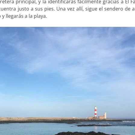
etera principal, y la identificarás fácilmente gracias a El F
uentra justo a sus pies. Una vez allí, sigue el sendero de 
y llegarás a la playa.