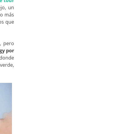
e tour
jo, un
lo más
tos que
, pero
gy por
 donde
averde,