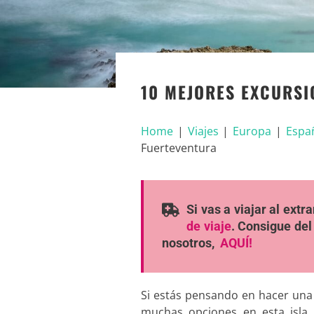
10 MEJORES EXCURSI
Home
|
Viajes
|
Europa
|
Espa
Fuerteventura
Si vas a viajar al ext
de viaje
. Consigue del
nosotros,
AQUÍ!
Si estás pensando en hacer un
muchas opciones en esta isla.