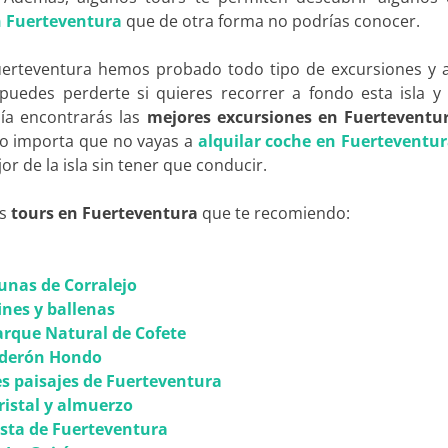
n Fuerteventura
que de otra forma no podrías conocer.
Fuerteventura hemos probado todo tipo de excursiones y a
 puedes perderte si quieres recorrer a fondo esta isla y 
uía encontrarás las
mejores
excursiones en Fuerteventu
No importa que no vayas a
alquilar coche en Fuerteventu
r de la isla sin tener que conducir.
os
tours en Fuerteventura
que te recomiendo:
unas de Corralejo
ines y ballenas
arque Natural de Cofete
lderón Hondo
es paisajes de Fuerteventura
ristal y almuerzo
osta de Fuerteventura