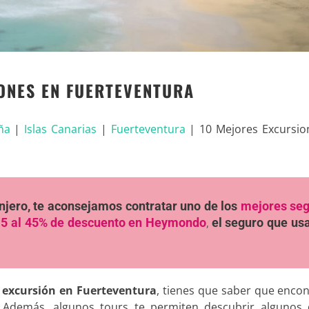
ONES EN FUERTEVENTURA
ña
|
Islas Canarias
|
Fuerteventura
|
10 Mejores Excursio
ranjero, te aconsejamos contratar uno de los
mejores se
5 al 45% de descuento en Heymondo
,
el seguro que u
a
excursión en Fuerteventura
, tienes que saber que enco
 Además, algunos tours te permiten descubrir algunos 