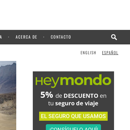
¡LO QUIERO!
A
ACERCA DE
CONTACTO
ENGLISH
ESPAÑOL
5%
de
DESCUENTO
en
tu
seguro de viaje
EL SEGURO QUE USAMOS
¡CONSÍGUELO AQUÍ!