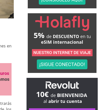
5%
de
DESCUENTO
en tu
eSIM internacional
nes en
NUESTRO INTERNET DE VIAJE
¡SIGUE CONECTADO!
guros
samos
10€
BIENVENIDA
de
al
abrir tu cuenta
ntrarás
de los