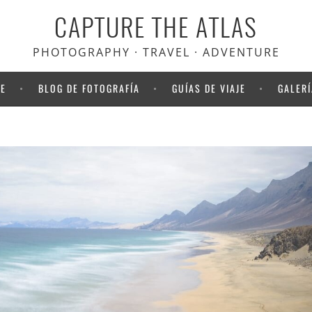
CAPTURE THE ATLAS
scuento en Heymondo
, el seguro
viaje que usamos nosotros
PHOTOGRAPHY · TRAVEL · ADVENTURE
NE
BLOG DE FOTOGRAFÍA
GUÍAS DE VIAJE
GALERÍ