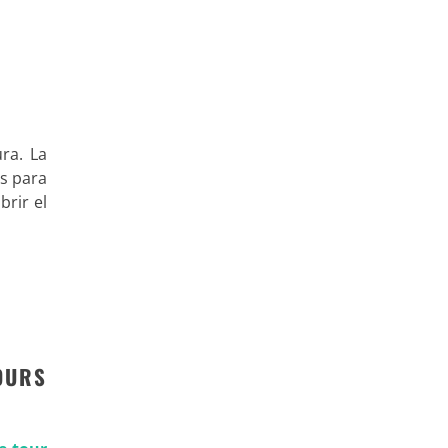
ura. La
as para
brir el
OURS