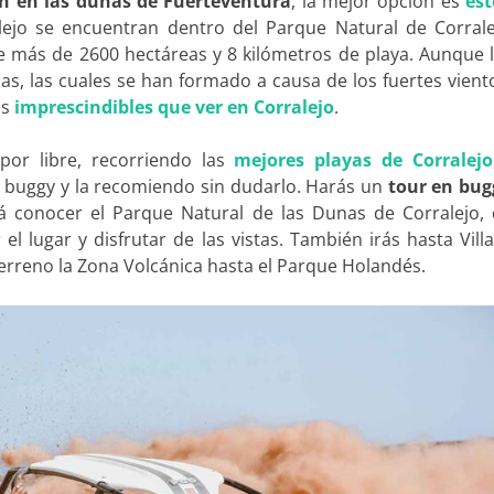
n en las dunas de Fuerteventura
, la mejor opción es
est
lejo se encuentran dentro del Parque Natural de Corrale
 más de 2600 hectáreas y 8 kilómetros de playa. Aunque 
s, las cuales se han formado a causa de los fuertes vien
os
imprescindibles que ver en Corralejo
.
por libre, recorriendo las
mejores playas de Corralejo
n buggy y la recomiendo sin dudarlo. Harás un
tour en bug
á conocer el Parque Natural de las Dunas de Corralejo,
l lugar y disfrutar de las vistas. También irás hasta Vill
rreno la Zona Volcánica hasta el Parque Holandés.