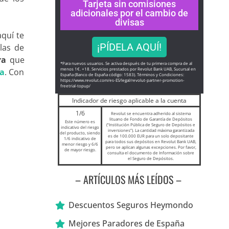
Tarjeta sin comisiones
adicionales por el cambio de
divisas
quí te
¡PÍDELA AQUÍ!
las de
ra
que
*Para nuevos usuarios. Se activa después de tu primera compra de al
menos 1€. +18. Servicios prestados por Revolut Bank UAB, Sucursal en
ra
. Con
España (Banco de España código: 1583). Términos y Condiciones:
https://www.revolut.com/es-ES/
legal/revolut-partner-
promotion-
freetrial-topup/
Indicador de riesgo aplicable a la cuenta
1/6
Revolut se encuentra adherido al sistema
lituano de Fondo de Garantía de Depósitos
Este número es
(“Institución Pública de Seguro de Depósitos e
indicativo del riesgo
inversiones”). La cantidad máxima garantizada
del producto, siendo
es de 100.000 EUR para un solo depositante
1/6 indicativo de
para todos sus depósitos en Revolut Bank UAB,
menor riesgo y 6/6
pero se aplican algunas excepciones. Por favor,
de mayor riesgo.
consulta el documento de Información sobre
el Seguro de Depósitos.
– ARTÍCULOS MÁS LEÍDOS –
Descuentos Seguros Heymondo
Mejores Paradores de España