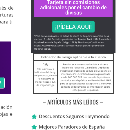
Tarjeta sin comisiones
adicionales por el cambio de
ués de
divisas
rturas
ara ti,
¡PÍDELA AQUÍ!
*Para nuevos usuarios. Se activa después de tu primera compra de al
menos 1€. +18. Servicios prestados por Revolut Bank UAB, Sucursal en
España (Banco de España código: 1583). Términos y Condiciones:
https://www.revolut.com/es-ES/
legal/revolut-partner-
promotion-
freetrial-topup/
Indicador de riesgo aplicable a la cuenta
1/6
Revolut se encuentra adherido al sistema
lituano de Fondo de Garantía de Depósitos
Este número es
(“Institución Pública de Seguro de Depósitos e
indicativo del riesgo
inversiones”). La cantidad máxima garantizada
del producto, siendo
es de 100.000 EUR para un solo depositante
1/6 indicativo de
para todos sus depósitos en Revolut Bank UAB,
!
menor riesgo y 6/6
pero se aplican algunas excepciones. Por favor,
de mayor riesgo.
consulta el documento de Información sobre
el Seguro de Depósitos.
– ARTÍCULOS MÁS LEÍDOS –
ación,
jas el
Descuentos Seguros Heymondo
Mejores Paradores de España