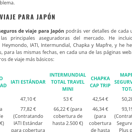
oblema
.
 VIAJE PARA JAPÓN
seguros de viaje para Japón
podrás ver detalles de cada 
las principales aseguradoras del mercado. He inclui
 Heymondo, IATI, Intermundial, Chapka y Mapfre, y he he
as, para las mismas fechas, en cada una de las páginas web
ros de viaje más básicos:
INTERMUNDIAL
MAP
O
CHAPKA
IATI ESTÁNDAR
TOTAL TRAVEL
SEGURV
DAD
CAP TRIP
MINI
TOT
47,10 €
53 €
42,54 €
50,2
ra
77,82 €
66,22 € (para
46,34 €
93,1
de
(Contratando
cobertura de
(para
(Contra
€)
IATI Estándar
hasta 2.500 €)
cobertura
Segurv
para cobertura
de hasta
Plus 