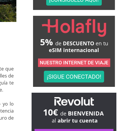
5%
de
DESCUENTO
en tu
eSIM internacional
NUESTRO INTERNET DE VIAJE
nte que
lles de
¡SIGUE CONECTADO!
guía te
e.
o yo lo
10€
stencia
BIENVENIDA
de
uro de
al
abrir tu cuenta