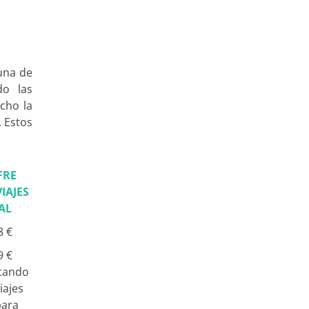
una de
do las
cho la
. Estos
FRE
IAJES
AL
8 €
9 €
tando
iajes
para