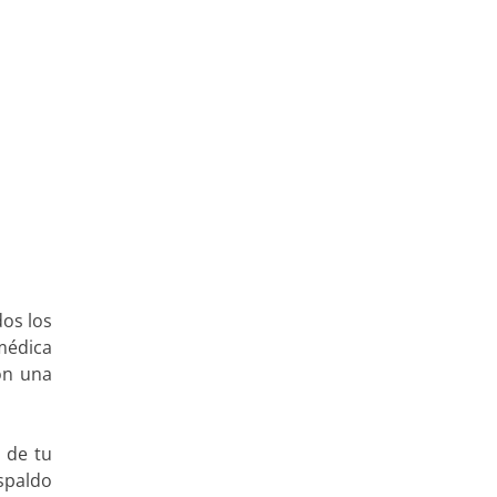
os los
 médica
on una
 de tu
spaldo