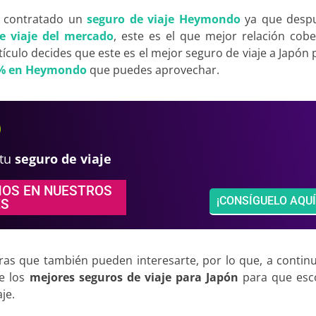
 contratado un
seguro de viaje Heymondo
ya que desp
e viaje del mercado
, este es el que mejor relación cobe
artículo decides que este es el mejor seguro de viaje a Japón p
5% en Heymondo
que puedes aprovechar.
 tu
seguro de viaje
MOS EN NUESTROS
¡CONSÍGUELO AQUÍ
ES
ras que también pueden interesarte, por lo que, a continu
e los
mejores seguros de viaje para Japón
para que esco
je.