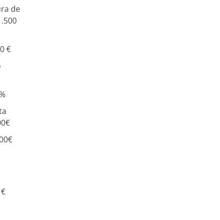
ra de
1.500
0 €
o
0%
ta
00€
00€
 €