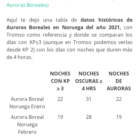
Auroras Boreales)
Aquí te dejo una tabla de
datos históricos de
Auroras Boreales en Noruega del año 2021,
con
Tromso como referencia y donde se comparan los
días con KP≥3 (aunque en Tromso podemos verlas
desde KP 2) con los días con noches que duren más
de 4 horas.
NOCHES
NOCHES
NOCHES
CON KP
OSCURAS ≥
DE
≥ 3
4 HRS
AURORAS
Aurora Boreal
22
31
22
Noruega Enero
Aurora Boreal
19
28
19
Noruega
Febrero