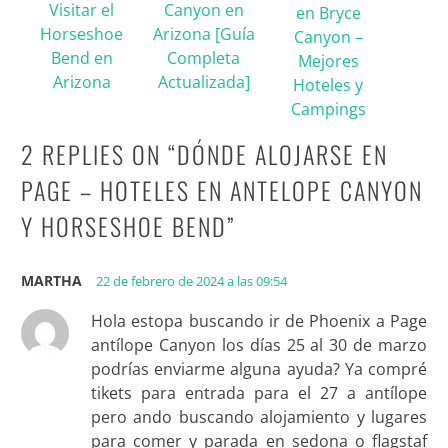
Visitar el
Canyon en
en Bryce
Horseshoe
Arizona [Guía
Canyon –
Bend en
Completa
Mejores
Arizona
Actualizada]
Hoteles y
Campings
2 REPLIES ON “
DÓNDE ALOJARSE EN
PAGE – HOTELES EN ANTELOPE CANYON
Y HORSESHOE BEND
”
MARTHA
22 de febrero de 2024 a las 09:54
Hola estopa buscando ir de Phoenix a Page
antílope Canyon los días 25 al 30 de marzo
podrías enviarme alguna ayuda? Ya compré
tikets para entrada para el 27 a antílope
pero ando buscando alojamiento y lugares
para comer y parada en sedona o flagstaf