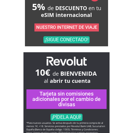
5%
de
DESCUENTO
en tu
eSIM internacional
NUESTRO INTERNET DE VIAJE
¡SIGUE CONECTADO!
10€
BIENVENIDA
de
al
abrir tu cuenta
Tarjeta sin comisiones
adicionales por el cambio de
divisas
¡PÍDELA AQUÍ!
*Para nuevos usuarios. Se activa después de tu primera compra de al
menos 1€. +18. Servicios prestados por Revolut Bank UAB, Sucursal en
España (Banco de España código: 1583). Términos y Condiciones:
https://www.revolut.com/es-ES/
legal/revolut-partner-
promotion-