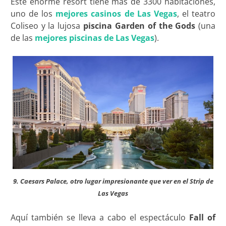
Este enorme resort tiene más de 3300 habitaciones,
uno de los
mejores casinos de Las Vegas
, el teatro
Coliseo y la lujosa
piscina Garden of the Gods
(una
de las
mejores piscinas de Las Vegas
).
9. Caesars Palace, otro lugar impresionante que ver en el Strip de
Las Vegas
Aquí también se lleva a cabo el espectáculo
Fall of