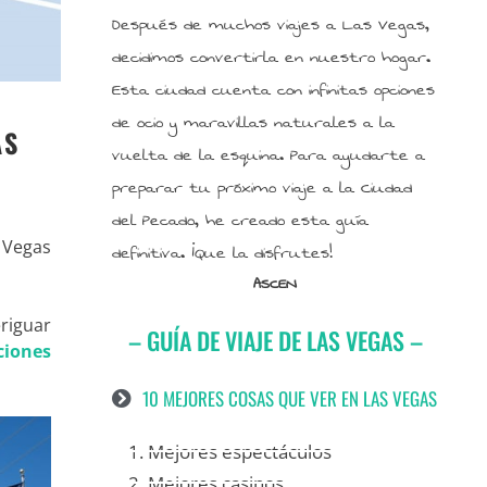
Después de muchos viajes a Las Vegas,
decidimos convertirla en nuestro hogar.
Esta ciudad cuenta con infinitas opciones
de ocio y maravillas naturales a la
AS
vuelta de la esquina. Para ayudarte a
preparar tu próximo viaje a la Ciudad
del Pecado, he creado esta guía
 Vegas
definitiva. ¡Que la disfrutes!
ASCEN
eriguar
– GUÍA DE VIAJE DE LAS VEGAS –
ciones
10 MEJORES COSAS QUE VER EN LAS VEGAS
1. Mejores espectáculos
2. Mejores casinos