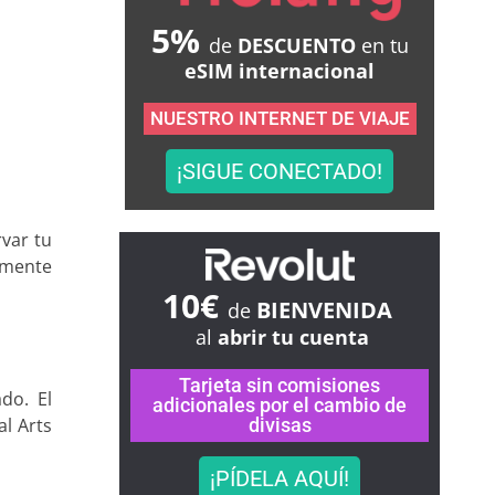
5%
de
DESCUENTO
en tu
eSIM internacional
NUESTRO INTERNET DE VIAJE
¡SIGUE CONECTADO!
rvar tu
tamente
10€
BIENVENIDA
de
al
abrir tu cuenta
Tarjeta sin comisiones
do. El
adicionales por el cambio de
divisas
al Arts
¡PÍDELA AQUÍ!