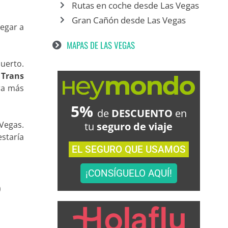
Rutas en coche desde Las Vegas
Gran Cañón desde Las Vegas
legar a
MAPAS DE LAS VEGAS
uerto.
 Trans
ura más
5%
de
DESCUENTO
en
Vegas.
tu
seguro de viaje
estaría
EL SEGURO QUE USAMOS
¡CONSÍGUELO AQUÍ!
)