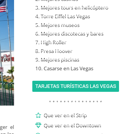
3. Mejores tours en helicóptero
4. Torre Eiffel Las Vegas
5. Mejores museos
6. Mejores discotecas y bares
7. High Roller
8. Presa Hoover
9. Mejores piscinas
10. Casarse en Las Vegas
TARJETAS TURÍSTICAS LAS VEGAS
Que ver en el Strip
Que ver en el Downtown
ger el