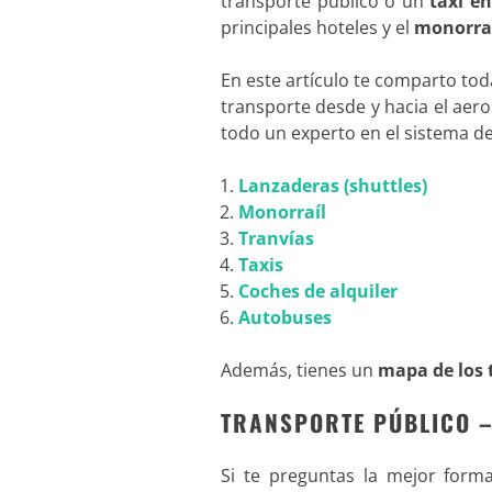
transporte público o un
taxi e
principales hoteles y el
monorra
En este artículo te comparto to
transporte desde y hacia el aerop
todo un experto en el sistema d
Lanzaderas (shuttles)
Monorraíl
Tranvías
Taxis
Coches de alquiler
Autobuses
Además, tienes un
mapa de los 
TRANSPORTE PÚBLICO –
Si te preguntas la mejor form