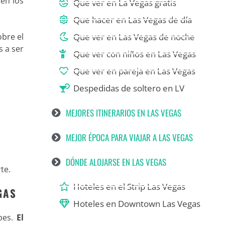
en los
Que ver en La Vegas gratis
Que hacer en Las Vegas de día
obre el
Que ver en Las Vegas de noche
s a ser
Que ver con niños en Las Vegas
Que ver en pareja en Las Vegas
Despedidas de soltero en LV
MEJORES ITINERARIOS EN LAS VEGAS
MEJOR ÉPOCA PARA VIAJAR A LAS VEGAS
DÓNDE ALOJARSE EN LAS VEGAS
te.
Hoteles en el Strip Las Vegas
GAS
Hoteles en Downtown Las Vegas
pes.
El