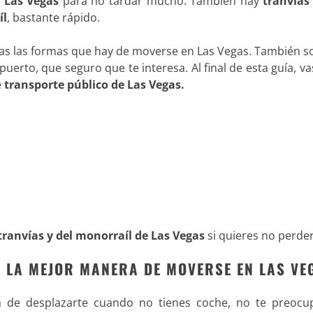
n Las Vegas
para no tardar mucho. También hay
tranvías
íl
, bastante rápido.
das las formas que hay de moverse en Las Vegas. También s
uerto, que seguro que te interesa. Al final de esta guía, va
e
transporte público de Las Vegas.
tranvías y del monorraíl de Las Vegas
si quieres no perder
 LA MEJOR MANERA DE MOVERSE EN LAS VE
a de desplazarte cuando no tienes coche, no te preocu