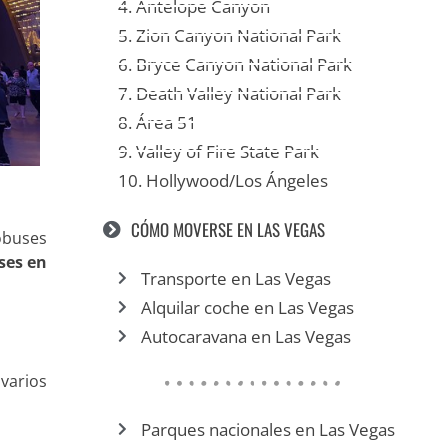
4. Antelope Canyon
5. Zion Canyon National Park
6. Bryce Canyon National Park
7. Death Valley National Park
8. Área 51
9. Valley of Fire State Park
10. Hollywood/Los Ángeles
CÓMO MOVERSE EN LAS VEGAS
tobuses
ses en
Transporte en Las Vegas
Alquilar coche en Las Vegas
Autocaravana en Las Vegas
varios
Parques nacionales en Las Vegas