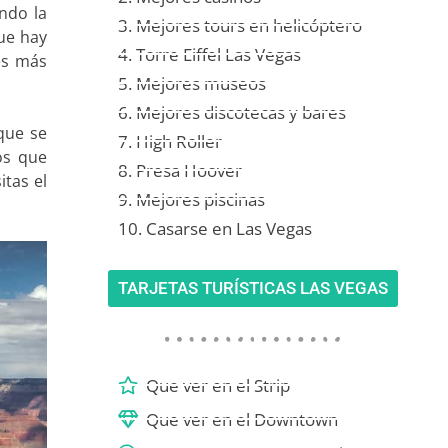
ando la
3. Mejores tours en helicóptero
ue hay
4. Torre Eiffel Las Vegas
es más
5. Mejores museos
6. Mejores discotecas y bares
que se
7. High Roller
os que
8. Presa Hoover
tas el
9. Mejores piscinas
10. Casarse en Las Vegas
TARJETAS TURÍSTICAS LAS VEGAS
Que ver en el Strip
Que ver en el Downtown