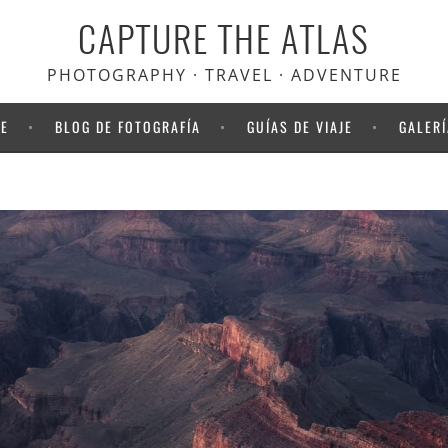
CAPTURE THE ATLAS
scuento en Heymondo
, el seguro
viaje que usamos nosotros
PHOTOGRAPHY · TRAVEL · ADVENTURE
NE
BLOG DE FOTOGRAFÍA
GUÍAS DE VIAJE
GALERÍ