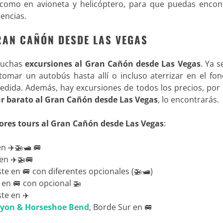
 como en avioneta y helicóptero, para que puedas encont
encias.
RAN CAÑÓN DESDE LAS VEGAS
muchas
excursiones al Gran Cañón desde Las Vegas
. Ya 
tomar un autobús hasta allí o incluso aterrizar en el fo
edida. Además, hay excursiones de todos los precios, por 
r barato al Gran Cañón desde Las Vegas
, lo encontrarás.
ores tours al Gran Cañón desde Las Vegas
:
n ✈️🚁🛥️ 🚐
en ✈️🚁🚐
te en 🚐 con diferentes opcionales (🚁🛥️)
 en 🚐 con opcional 🚁
te en ✈️
nyon & Horseshoe Bend
, Borde Sur en 🚐