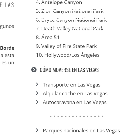
4. Antelope Canyon
E LAS
5. Zion Canyon National Park
6. Bryce Canyon National Park
lgunos
7. Death Valley National Park
8. Área 51
9. Valley of Fire State Park
l
Borde
10. Hollywood/Los Ángeles
 a esta
, es un
CÓMO MOVERSE EN LAS VEGAS
Transporte en Las Vegas
Alquilar coche en Las Vegas
Autocaravana en Las Vegas
Parques nacionales en Las Vegas