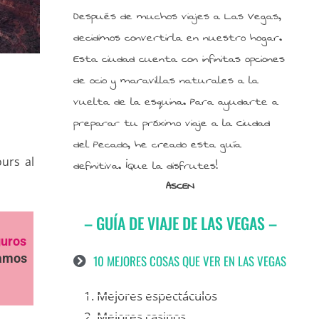
Después de muchos viajes a Las Vegas,
decidimos convertirla en nuestro hogar.
Esta ciudad cuenta con infinitas opciones
de ocio y maravillas naturales a la
vuelta de la esquina. Para ayudarte a
preparar tu próximo viaje a la Ciudad
del Pecado, he creado esta guía
urs al
definitiva. ¡Que la disfrutes!
ASCEN
– GUÍA DE VIAJE DE LAS VEGAS –
guros
samos
10 MEJORES COSAS QUE VER EN LAS VEGAS
1. Mejores espectáculos
2. Mejores casinos