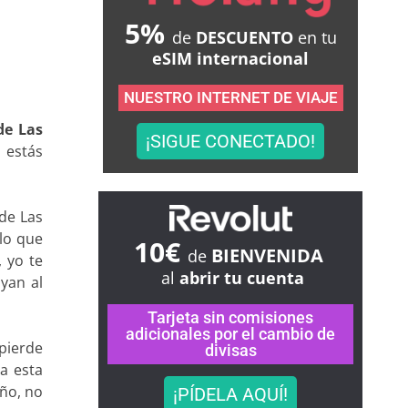
5%
de
DESCUENTO
en tu
eSIM internacional
NUESTRO INTERNET DE VIAJE
de Las
¡SIGUE CONECTADO!
 estás
de Las
lo que
10€
BIENVENIDA
de
, yo te
al
abrir tu cuenta
yan al
Tarjeta sin comisiones
adicionales por el cambio de
pierde
divisas
a esta
año, no
¡PÍDELA AQUÍ!