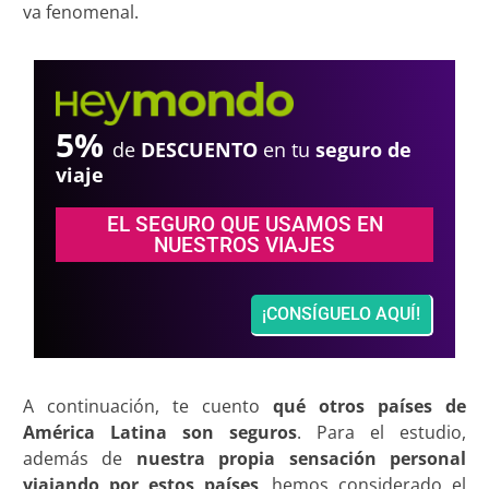
va fenomenal.
5%
de
DESCUENTO
en tu
seguro de
viaje
EL SEGURO QUE USAMOS EN
NUESTROS VIAJES
¡CONSÍGUELO AQUÍ!
A continuación, te cuento
qué otros países de
América Latina son seguros
. Para el estudio,
además de
nuestra propia sensación personal
viajando por estos países
, hemos considerado el