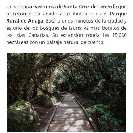
Un sitio
que ver cerca de Santa Cruz de Tenerife
que
te recomiendo añadir a tu itinerario es el
Parque
Rural de Anaga
. Está a unos minutos de la ciudad y
es uno de los bosques de laurisilva más bonitos de
las Islas Canarias. Su extensión ronda las 15.000
hectáreas con un paisaje natural de cuento.