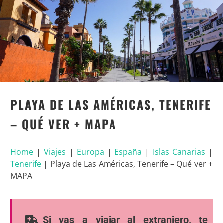
PLAYA DE LAS AMÉRICAS, TENERIFE
– QUÉ VER + MAPA
Home
|
Viajes
|
Europa
|
España
|
Islas Canarias
|
Tenerife
|
Playa de Las Américas, Tenerife – Qué ver +
MAPA
Si vas a viajar al extranjero, te