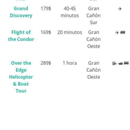
Grand
179$
40-45
Gran
✈️
Discovery
minutos
Cañón
Sur
Flight of
169$
20 minutos
Gran
✈️ 🚌
the Condor
Cañón
Oeste
Over the
289$
1 hora
Gran
🚁 🛥️ 🚌
Edge
Cañón
Helicopter
Oeste
& Boat
Tour