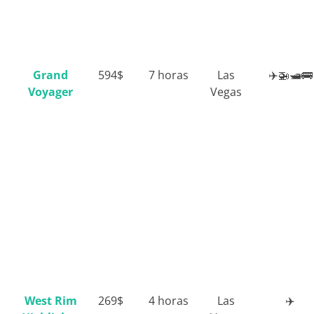
Grand
594$
7 horas
Las
✈️🚁🛥️🚌
Voyager
Vegas
West Rim
269$
4 horas
Las
✈️