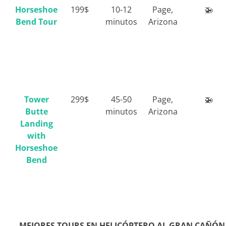
Horseshoe
199$
10-12
Page,
🚁
Bend Tour
minutos
Arizona
Tower
299$
45-50
Page,
🚁
Butte
minutos
Arizona
Landing
with
Horseshoe
Bend
MEJORES TOURS EN HELICÓPTERO AL GRAN CAÑÓN