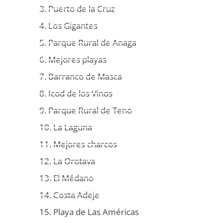
3. Puerto de la Cruz
4. Los Gigantes
5. Parque Rural de Anaga
6. Mejores playas
7. Barranco de Masca
8. Icod de los Vinos
9. Parque Rural de Teno
10. La Laguna
11. Mejores charcos
12. La Orotava
13. El Médano
14. Costa Adeje
15. Playa de Las Américas