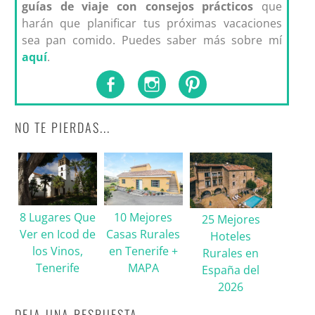
guías de viaje con consejos prácticos
que
harán que planificar tus próximas vacaciones
sea pan comido. Puedes saber más sobre mí
aquí
.
NO TE PIERDAS...
8 Lugares Que
10 Mejores
25 Mejores
Ver en Icod de
Casas Rurales
Hoteles
los Vinos,
en Tenerife +
Rurales en
Tenerife
MAPA
España del
2026
DEJA UNA RESPUESTA